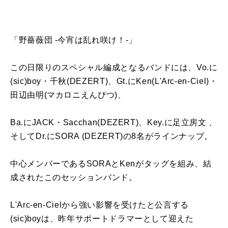
「野薔薇団 -今宵は乱れ咲け！-」
この日限りのスペシャル編成となるバンドには、Vo.に
(sic)boy・千秋(DEZERT)、Gt.にKen(L'Arc-en-Ciel)・
田辺由明(マカロニえんぴつ)、
Ba.にJACK・Sacchan(DEZERT)、Key.に足立房文 、
そしてDr.にSORA (DEZERT)の8名がラインナップ。
中心メンバーであるSORAとKenがタッグを組み、結
成されたこのセッションバンド。
L'Arc-en-Cielから強い影響を受けたと公言する
(sic)boyは、昨年サポートドラマーとして迎えた