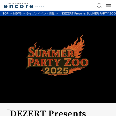
TOP
NEWS
ライブ／イベント情報
「DEZERT Presents SUMMER PA
「DEZERT Presents