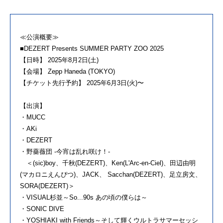
≪公演概要≫
■DEZERT Presents SUMMER PARTY ZOO 2025
【日時】 2025年8月2日(土)
【会場】 Zepp Haneda (TOKYO)
【チケット先行予約】 2025年6月3日(火)〜
【出演】
・MUCC
・AKi
・DEZERT
・野薔薇団 -今宵は乱れ咲け！-
＜(sic)boy、千秋(DEZERT)、Ken(L'Arc-en-Ciel)、田辺由明
(マカロニえんぴつ)、JACK、 Sacchan(DEZERT)、足立房文、
SORA(DEZERT)＞
・VISUAL杉並～So...90s あの頃の僕らは～
・SONIC DIVE
・YOSHIAKI with Friends～そして輝くウルトラサマーセッシ