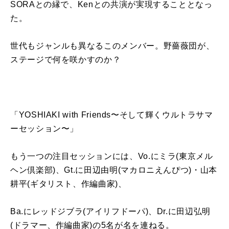
SORAとの縁で、Kenとの共演が実現することとなっ
た。
世代もジャンルも異なるこのメンバー。野薔薇団が、
ステージで何を咲かすのか？
「YOSHIAKI with Friends〜そして輝くウルトラサマ
ーセッション〜」
もう一つの注目セッションには、Vo.にミラ(東京メル
ヘン倶楽部)、Gt.に田辺由明(マカロニえんぴつ)・山本
耕平(ギタリスト、作編曲家)、
Ba.にレッドジブラ(アイリフドーパ)、Dr.に田辺弘明
(ドラマー、作編曲家)の5名が名を連ねる。