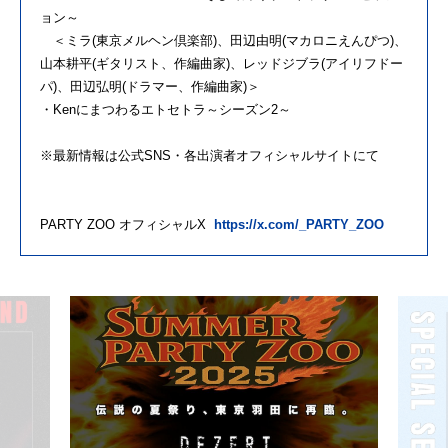
ョン～
＜ミラ(東京メルヘン倶楽部)、田辺由明(マカロニえんぴつ)、
山本耕平(ギタリスト、作編曲家)、レッドジブラ(アイリフドー
パ)、田辺弘明(ドラマー、作編曲家)＞
・Kenにまつわるエトセトラ～シーズン2～
※最新情報は公式SNS・各出演者オフィシャルサイトにて
PARTY ZOO オフィシャルX
https://x.com/_PARTY_ZOO