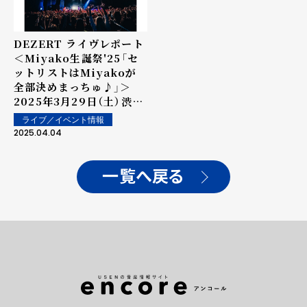
DEZERT ライヴレポート
＜Miyako生誕祭'25「セ
ットリストはMiyakoが
全部決めまっちゅ♪」＞
2025年3月29日（土）渋谷
WWWX "武道館ワンマン
ライブ／イベント情報
後も揺るがぬバンドの現在
2025.04.04
地"
一覧へ戻る