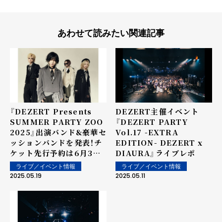
あわせて読みたい関連記事
『DEZERT Presents
DEZERT主催イベント
SUMMER PARTY ZOO
『DEZERT PARTY
2025』出演バンド&豪華セ
Vol.17 -EXTRA
ッションバンドを発表！チ
EDITION- DEZERT x
ケット先行予約は6月3日
DIAURA』ライブレポ
(火)よりスタート！
ライブ／イベント情報
ライブ／イベント情報
2025.05.19
2025.05.11