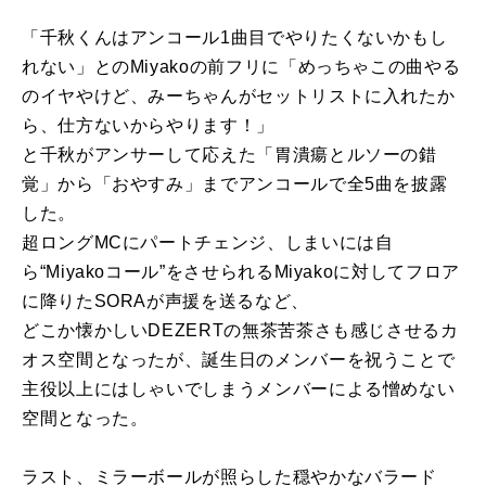
「千秋くんはアンコール1曲目でやりたくないかもし
れない」とのMiyakoの前フリに「めっちゃこの曲やる
のイヤやけど、みーちゃんがセットリストに入れたか
ら、仕方ないからやります！」
と千秋がアンサーして応えた「胃潰瘍とルソーの錯
覚」から「おやすみ」までアンコールで全5曲を披露
した。
超ロングMCにパートチェンジ、しまいには自
ら“Miyakoコール”をさせられるMiyakoに対してフロア
に降りたSORAが声援を送るなど、
どこか懐かしいDEZERTの無茶苦茶さも感じさせるカ
オス空間となったが、誕生日のメンバーを祝うことで
主役以上にはしゃいでしまうメンバーによる憎めない
空間となった。
ラスト、ミラーボールが照らした穏やかなバラード