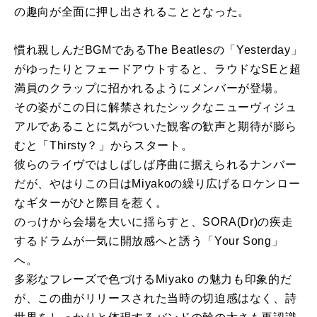
の趣向が全面に押し出されることとなった。
慣れ親しんだBGMであるThe Beatlesの「Yesterday」
がゆったりとフェードアウトすると、ラウドなSEと超
満員のクラップに招かれるようにメンバーが登場。
その姿がこの日に解禁されたシックなニューヴィジュ
アルであることに気がついた観客の歓声と期待が膨ら
むと「Thirsty？」からスタート。
彼らのライヴではしばしば序曲に据えられるナンバー
だが、やはりこの日はMiyakoの繰り広げるロケンロー
なギターがひと際目を惹く。
のっけから会場を大いに揺らすと、SORA(Dr)の疾走
するドラムが一気に開放感へと誘う「Your Song」
へ。
多彩なフレーズで色づけるMiyako の魅力も印象的だ
が、この曲がリリースされた当時の切迫感はなく、詩