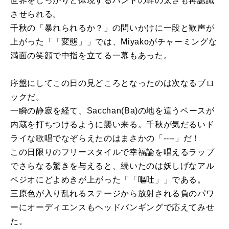
世界をしっかりと体現するバンドの幹の太さも再認識
させられる。
千秋の「暴れられるか？」の問いかけに一段と歓声が
上がった「「変態」」では、Miyakoがチャーミングな
満面の笑顔で中指を立てる一幕もあった。
序盤にしてこの日の見どころとなったのは次なるブロ
ックだ。
一瞬の静寂を経て、Sacchan(Ba)の地を這うベースが
内蔵を打ちつけるように襲い来る。千秋が気だるいド
ライな歌唱でなぞらえたのはまさかの「----」だ！
この日限りのフリースタイルで幸福論を唱えるラップ
でさらなる驚きを与えると、続いたのは妖しげなアル
ペジオにどよめきが上がった「「嘔吐」」である。
三原色が入り乱れるステージから放射される負のパワ
ーにオーディエンスもヘッドバンギングで応えてみせ
た。