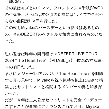
「study」、
その後はキズとの２マン、フロントマン＝千秋(Vo/Gt)
の生誕祭、さらには本公演の直前には“ライブで全然や
らない曲限定LIVE”を行った。
この夜もMiyakoのバースデーという括りはあるもの
の、今のDEZERTのベクトルが如実に表れるものとな
った。
思い返せば昨年の同日程は＜DEZERT LIVE TOUR
2024 “The Heart Tree” 【PHASE_2】 -匿名の神様編-
＞の初日だった。
まさにメジャー1stアルバム『The Heart Tree』を咀嚼
する真っ只中で、Miyakoを祝う気持ち以上に自身で構
築したセットリストと格闘するメンバーの姿も印象深
かった。
だが、今年は主人公がセットリストを完全プロデュー
スすることが事前にアナウンスされており、Miyako