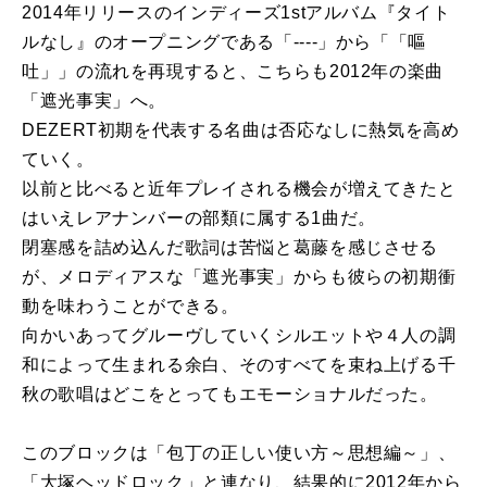
2014年リリースのインディーズ1stアルバム『タイト
ルなし』のオープニングである「----」から「「嘔
吐」」の流れを再現すると、こちらも2012年の楽曲
「遮光事実」へ。
DEZERT初期を代表する名曲は否応なしに熱気を高め
ていく。
以前と比べると近年プレイされる機会が増えてきたと
はいえレアナンバーの部類に属する1曲だ。
閉塞感を詰め込んだ歌詞は苦悩と葛藤を感じさせる
が、メロディアスな「遮光事実」からも彼らの初期衝
動を味わうことができる。
向かいあってグルーヴしていくシルエットや４人の調
和によって生まれる余白、そのすべてを束ね上げる千
秋の歌唱はどこをとってもエモーショナルだった。
このブロックは「包丁の正しい使い方～思想編～」、
「大塚ヘッドロック」と連なり、結果的に2012年から