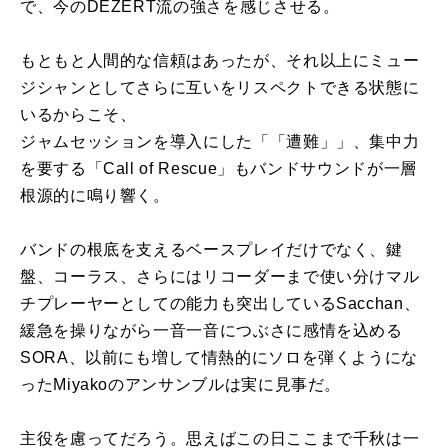
で、今のDEZERT流の強さを感じさせる。
もともと人間的な信頼はあったが、それ以上にミュー
ジシャンとしてさらに互いをリスペクトできる状態に
いるからこそ、
ジャムセッションを導入にした「「遭難」」、集中力
を要する「Call of Rescue」もバンドサウンドが一層
根源的に鳴り響く。
バンドの根底を支えるベースプレイだけでなく、鍵
盤、コーラス、さらにはリコーダーまで使い分けマル
チプレーヤーとしての能力も突出しているSacchan、
緩急を操りながら一音一音につぶさに感情を込める
SORA、以前にも増して情熱的にソロを弾くようにな
ったMiyakoのアンサンブルは実に見事だ。
主役を慮ってだろう。思えばこの日ここまで千秋は一