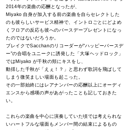
2014年の楽曲の応酬となったが、
Miyako 自身が加入する前の楽曲を自らセレクトした
のも彼らしいサービス精神で、イントロごとにどよめ
くフロアの反応も彼へのバースデープレゼントになっ
たのではないだろうか。
ブレイクでSacchanのリコーダーが“ハッピーバースデ
ー”の合唱をユニークに誘発した「大塚ヘッドロック」
ではMiyako が千秋の頬にキスをし、
動揺した千秋が「えぇ！？」と思わず歌詞を飛ばして
しまう微笑ましい場面も起こった。
その一部始終にはレアナンバーの応酬以上にオーディ
エンスから感嘆の声があがったことも記しておきた
い。
これらの楽曲を中心に演奏していた頃では考えられな
いハートフルな場面もメンバー間の結束によるもの