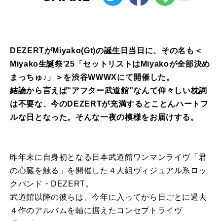
DEZERTがMiyako(Gt)の誕生日当日に、その名も＜
Miyako生誕祭'25「セットリストはMiyakoが全部決め
まっちゅ♪」＞を渋谷WWWXにて開催した。
結論から言えば“アフター武道館”なんて仰々しい枕詞
は不要な、今のDEZERTが充満するとことんハートフ
ルな日となった。そんな一夜の模様をお届けする。
昨年末に自身初となる日本武道館ワンマンライヴ「君
の心臓を触る」を開催した４人組ヴィジュアル系ロッ
クバンド・DEZERT。
武道館以降の彼らは、今年に入ってから日ごとに過去
４作のアルバムを軸に据えたコンセプトライヴ