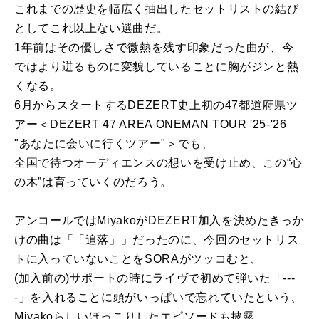
これまでの歴史を幅広く抽出したセットリストの結び
としてこれ以上ない選曲だ。
1年前はその優しさで微熱を残す印象だった曲が、今
ではより迸るものに変貌していることに胸がジンと熱
くなる。
6月からスタートするDEZERT史上初の47都道府県ツ
アー＜DEZERT 47 AREA ONEMAN TOUR '25-'26
"あなたに会いに行くツアー"＞でも、
全国で待つオーディエンスの想いを受け止め、この“心
の木”は育っていくのだろう。
アンコールではMiyakoがDEZERT加入を決めたきっか
けの曲は「「追落」」だったのに、今回のセットリス
トに入っていないことをSORAがツッコむと、
(加入前の)サポートの時にライヴで初めて弾いた「---
-」を入れることに頭がいっぱいで忘れていたという、
Miyakoらしいほっこりしたエピソードも披露。