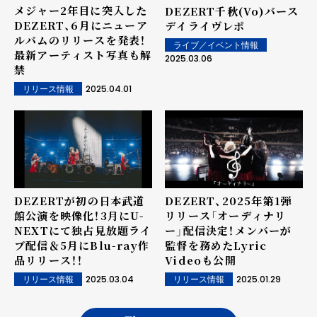
メジャー2年目に突入した
DEZERT千秋(Vo)バース
DEZERT、6月にニューア
デイライヴレポ
ルバムのリリースを発表！
ライブ／イベント情報
最新アーティスト写真も解
2025.03.06
禁
2025.04.01
リリース情報
DEZERTが初の日本武道
DEZERT、2025年第1弾
館公演を映像化！3月にU-
リリース「オーディナリ
NEXTにて独占見放題ライ
ー」配信決定！メンバーが
ブ配信＆5月にBlu-ray作
監督を務めたLyric
品リリース！！
Videoも公開
2025.03.04
2025.01.29
リリース情報
リリース情報