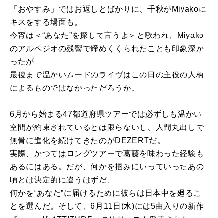
「おやすみ」ではお返しとばかりに、千秋がMiyakoに
キスをする場面も。
今宵は＜“あなた”を探して言うよ＞と歌われ、Miyako
のアルペジオの残響で締めくくられたことも印象深か
ったが、
最後まで温かいムードのライヴはこの日の主役の人柄
によるものではなかっただろうか。
6月から始まる47都道府県ツアーでは必ずしも温かい
空間が約束されているとは限らないし、人間丸出しで
無骨に進化を続けてきたのがDEZERTだ。
実際、かつてはロングツアーで葛藤を味わった経験も
あるにはある。だが、何かを掴みにいっていったあの
頃とは決定的に違うはずだ。
何かを“あなた”に届けるために彼らは日本中を廻るこ
とを選んだ。そして、6月11日(水)には5曲入りの新作