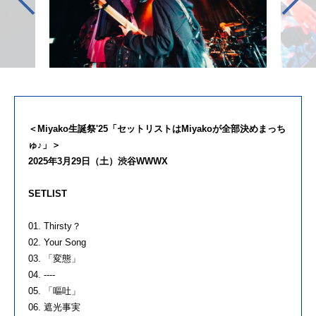
＜Miyako生誕祭'25「セットリストはMiyakoが全部決めまっち
ゅ♪」＞
2025年3月29日（土）渋谷WWWX
SETLIST
01. Thirsty？
02. Your Song
03. 「変態」
04. ----
05. 「嘔吐」
06. 遮光事実