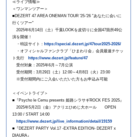
≪ライブ情報≫
＜ワンマンツアー＞
■DEZERT 47 AREA ONEMAN TOUR '25-'26 "あなたに会いに
行くツアー"
2025年6月14日（土）千葉LOOKを皮切りに全国47箇所49公
演を開催！
・特設サイト：
https://special.dezert.jp/47tour2025-2026/
・オフィシャルファンクラブ「ひまわり会」会員最速チケッ
ト先行
https://www.dezert.jp/feature/47
受付対象：2025年6月～7月公演
受付期間：3月29日（土）12:00～4月8日（火）23:00
※受付期間内にご入会いただいた方もお申込み可能
＜イベントライブ＞
■『Psycho le Cemu presents 姫路シラサギROCK FES 2025』
2025年5月2日（金）アクリエひめじ大ホール OPEN
13:00 / START 14:00
https://www.dezert.jp/live_information/detail/19159
■『DEZERT PARTY Vol.17 -EXTRA EDITION- DEZERT x
DIAURA』