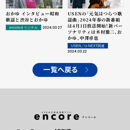
おかゆ インタビュー――昭和
USENの「元気はつらつ歌
歌謡と渋谷とおかゆ
謡曲」2024年春の新番組
は4月1日放送開始！――新パー
2024.03.27
encoreオリジナル
ソナリティは木村徹二、お
かゆ、中澤卓也
USEN／U-NEXT関連
2024.03.22
一覧へ戻る