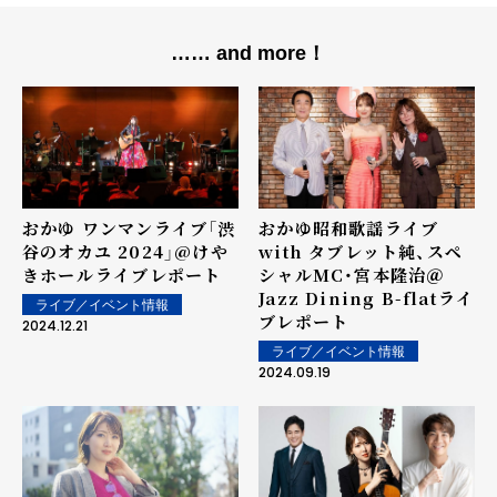
…… and more！
おかゆ ワンマンライブ「渋
おかゆ昭和歌謡ライブ
谷のオカユ 2024」@けや
with タブレット純、スペ
きホール――ライブレポート
シャルMC・宮本隆治＠
Jazz Dining B-flat――ライ
ライブ／イベント情報
ブレポート
2024.12.21
ライブ／イベント情報
2024.09.19