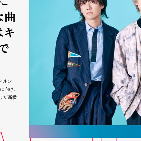
に
な曲
はキ
で
「マルシ
演に向け、
ラザ新横