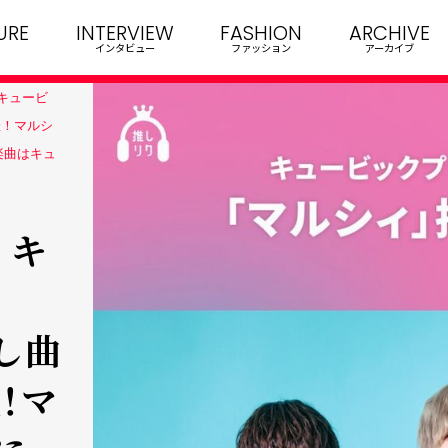
URE
INTERVIEW
FASHION
ARCHIVE
インタビュー
ファッション
アーカイブ
 キュービ
催！マルシ
楽曲はキュ
 キ
推し曲
！マ