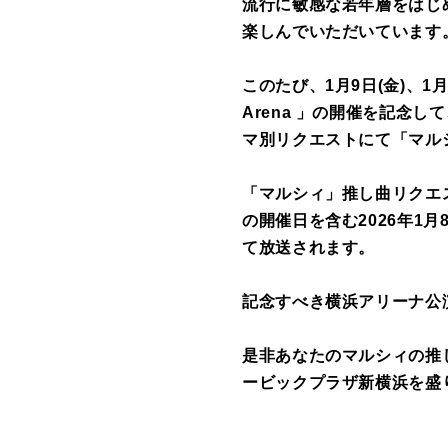
流行に敏感な若年層をはじ
楽しんでいただいています
このたび、
1月9日(金)、1月
Arena 」の開催
を記念して
マ別リクエストにて「
マル
「
マルシィ」
推し曲リクエ
の開催日を含む
2026年1
て放送されます。
記念すべき横浜アリーナ公
是非あなたの
マルシィ
の推
ービックプラザ新横浜
を盛