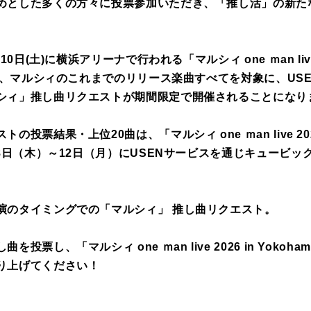
めとした多くの方々に投票参加いただき、「推し活」の新た
。
10日(土)に横浜アリーナで行われる「マルシィ one ｍan live 2
、
マルシィ
のこれまでのリリース楽曲すべてを対象に、USE
シィ」
推し曲リクエストが期間限定で開催されることになり
ストの投票結果・上位20曲は、
「マルシィ one ｍan live 202
月8日（木）～12日（月）
にUSENサービスを通じ
キュービッ
演のタイミングでの「
マルシィ」
推し曲リクエスト。
し曲を投票し、
「マルシィ one ｍan live 2026 in Yokoham
り上げてください！