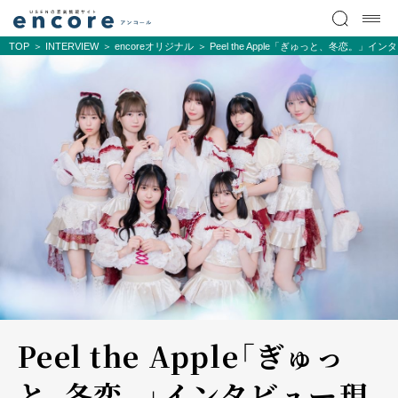
TOP
INTERVIEW
encoreオリジナル
Peel the Apple「ぎゅっと、冬恋。」
Peel the Apple「ぎゅっ
と、冬恋。」インタビュー――現