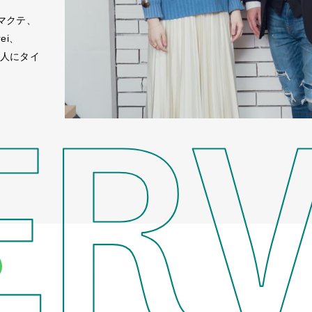
アマクテ、
ei、
4人にタイ