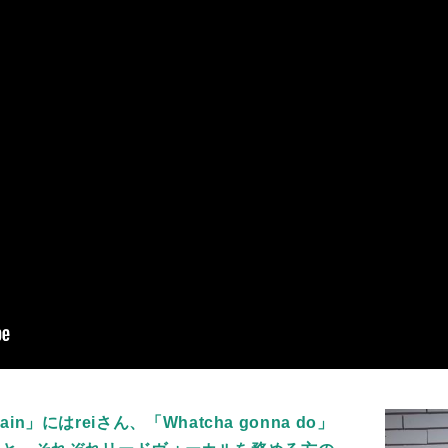
」にはreiさん、「Whatcha gonna do」