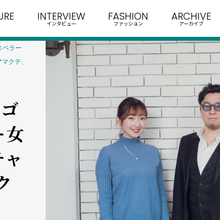
URE
INTERVIEW
FASHION
ARCHIVE
インタビュー
ファッション
アーカイブ
（ゴスペラー
『アマクテ、
（ゴ
―女
チャ
ク