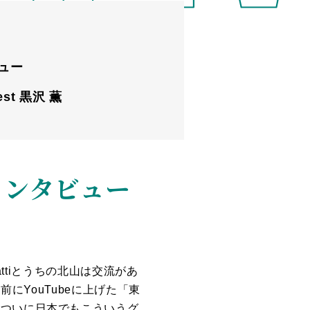
ビュー
uest 黒沢 薫
）インタビュー
tti
とうちの北山は交流があ
る前に
YouTube
に上げた「東
！ついに日本でもこういうグ