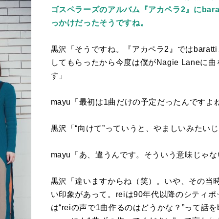
ゴスペラーズのアルバム『アカペラ2』にbar
っかけだったそうですね。
黒沢「そうですね。『アカペラ
2
』では
baratti
してもらったから今度は僕が
Nagie Lane
に曲
す」
mayu「最初は
1
曲だけの予定だったんですよ
黒沢「“向けて”っていうと、やましいみたい
mayu「あ、違うんです。そういう意味じゃ
黒沢「違いますからね（笑）。いや、その当
い印象があって。
rei
は
90
年代以降のシティポ
は“
rei
の声で
1
曲作るのはどうかな？”って話を