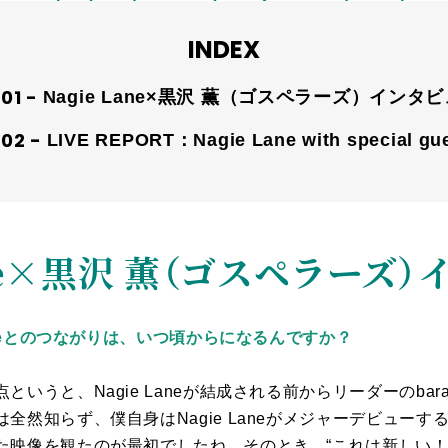
INDEX
Nagie Lane×黒沢 薫（ゴスペラーズ）インタ
LIVE REPORT：Nagie Lane with special g
ane×黒沢 薫（ゴスペラーズ
aneとのつながりは、いつ頃からになるんですか？
点というと、
Nagie Lane
が結成される前からリーダーの
bara
は全然知らず、僕自身は
Nagie Lane
がメジャーデビューす
た映像を観たのが最初でしたね。そのとき、“これは新しい