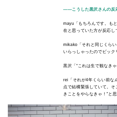
――こうした黒沢さんの反応は
mayu「もちろんです。
在と思っていた方が反応し
mikako「それと同じく
いらっしゃったのでビック
黒沢「“これは生で観なき
rei「それが
4
年くらい前な
点で結構緊張していて。そ
きことをやらなきゃ！”と