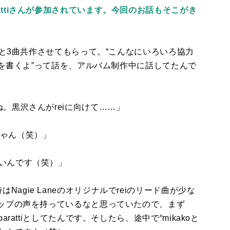
attiさんが参加されています。今回のお話もそこがき
と
3
曲共作させてもらって。“こんなにいろいろ協力
を書くよ”って話を、アルバム制作中に話してたんで
ね。黒沢さんが
rei
に向けて……」
じゃん（笑）」
ないんです（笑）」
時は
Nagie Lane
のオリジナルで
rei
のリード曲が少な
ップの声を持っているなと思っていたので、まず
baratti
としてたんです。そしたら、途中で“
mikako
と