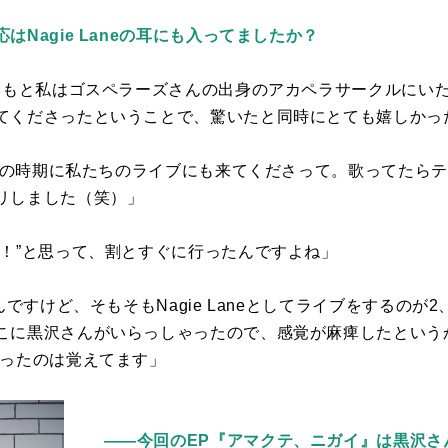
Nagie Laneの耳にも入ってましたか？
もともと私はゴスペラーズさんの出身のアカペラサークルにい
てくださったということで、驚いたと同時にとても嬉しかっ
らいの時期に私たちのライブにも来てくださって。歌ってたら
リしました（笑）」
ゃ！”と思って、割とすぐに行ったんですよね」
んですけど、そもそも
Nagie Lane
としてライブをするのが
2
こに黒沢さんがいらっしゃったので、感覚が麻痺したという
思ったのは覚えてます」
――今回のEP
『
アマクテ、ニガイ』は黒沢さ