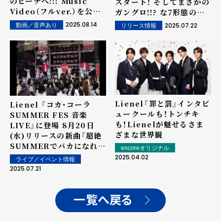
のビーチへ!!! Music
スタート！ そしてまさかの
Video（フルver.）を公
ガングロ!!? な7形態のジ
開!!!
ャケ写解禁!!!
2025.08.14
2025.07.22
動画／音声あり
リリース情報
Lienel『罪と罰』インタビ
Lienel 『コカ･コーラ
ュー――クールも！トンチキ
SUMMER FES 音楽
も！Lienelが魅せるさま
LIVE』に登場 8月20日
ざまな世界観
(水)リリースの新曲『超絶
SUMMERでバカになれ』
encoreオリジナル
を初披露
2025.04.02
ライブ／イベント情報
2025.07.21
一覧へ戻る