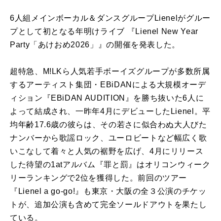
6人組メインボーカル＆ダンスグループLienelがグルー
プとして初となる年明けライブ 『Lienel New Year
Party「あけおめ2026」』の開催を発表した。
超特急、M!LKら人気若手ボーイズグループが多数所属
するアーティスト集団・EBiDANによる大規模オーデ
ィション『EBiDAN AUDITION』を勝ち抜いた6人に
よって結成され、一昨年4月にデビューしたLienel。平
均年齢17.6歳の彼らは、その若さに似合わぬ大人びた
ナンバーから歌謡ロック、ユーロビートなど幅広く歌
いこなして着々と人気の裾野を広げ、4月にリリース
した待望の1atアルバム『罪と罰』はオリコンウィーク
リーランキングで2位を獲得した。前回のツアー
『Lienel a go-go!』も東京・大阪の全３公演のチケッ
トが、追加公演も含めて完全ソールドアウトを果たし
ている。