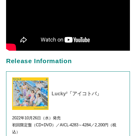
Release Information
Lucky²「アイコトバ」
2022年
10
月
26
日（水）発売
初回限定盤（
CD+DVD
）／
AICL-4283
～
4284
／
2,200
円（税
込）