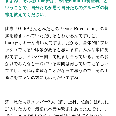
すよね。そんなLucky²は、今回がencore初登場。と
いうことで、自分たちが思う自分たちのグループの特
徴を教えてください。
比嘉「
Girls
²さんと私たちの「
Girls Revolution
」の音
源を聴き比べていただけるとわかるんですけど、
Lucky
²はキーが高いんですよ。だから、全体的にフレ
ッシュで明るい印象があると思います。みんな常に笑
顔ですし、メンバー同士で励まし合っている。そのお
かげでみんなと一緒にいる時間は何していても楽しい
ですし、それは素敵なことだなって思うので、その明
るさをファンの方にも伝えたいですね」
森「私たち新メンバー3人（森、上村、佐藤）は6月に
加入したので、最初は不安や緊張もあったんですよ。
でも、元々の6人のメンバーが話しかけてくれたの