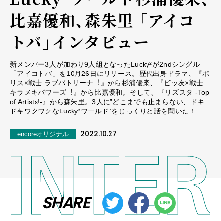
比嘉優和、森朱里 「アイコ
トバ」インタビュー
新メンバー3人が加わり9人組となったLucky²が2ndシングル
「アイコトバ」を10月26日にリリース。歴代出身ドラマ、『ポ
リス×戦士 ラブパトリーナ︕』から杉浦優來、『ビッ友×戦士
キラメキパワーズ︕』から比嘉優和。そして、『リズスタ -Top
of Artists!-』から森朱里。3人に”どこまでも止まらない、ドキ
ドキワクワクなLucky²ワールド”をじっくりと話を聞いた！
2022.10.27
encoreオリジナル
SHARE