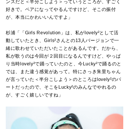
ンスだと＜半分こしよう＞っていうところが、すごく
好きで。ペアになってやるんですけど、そこの振付
が、本当にかわいいんですよ」
杉浦「「
Girls Revolution
」は、私が
lovely
²として活
動していたとき、
Girls
²さんとの
13
人バージョンで一
緒に歌わせていただいたことがあるんです。だから、
私が歌うのは今回が２回目になるんですけど、やっぱ
り当時
lovely
²で踊っていたのと、今
Lucky
²で踊るのと
では、また違う感覚があって。特にさっき朱里ちゃん
が言っていた＜半分こしよう＞のところは
lovely
²のパ
ートだったので、そこを
Lucky
²のみんなでやれるの
が、すごく嬉しいですね」