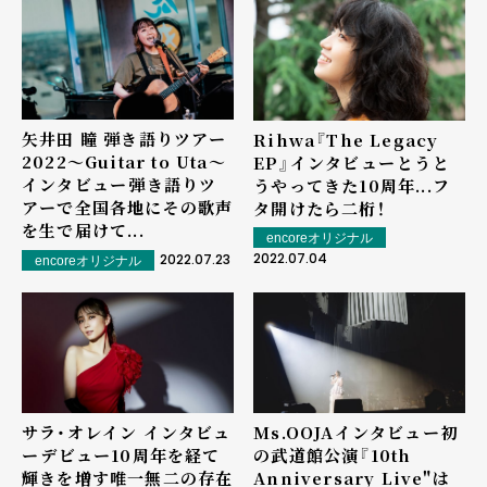
矢井田 瞳 弾き語りツアー
Rihwa『The Legacy
2022〜Guitar to Uta〜
EP』インタビュー――とうと
インタビュー――弾き語りツ
うやってきた10周年...フ
アーで全国各地にその歌声
タ開けたら二桁！
を生で届けて...
encoreオリジナル
2022.07.04
2022.07.23
encoreオリジナル
サラ・オレイン インタビュ
Ms.OOJAインタビュー――初
ー――デビュー10周年を経て
の武道館公演『10th
輝きを増す唯一無二の存在
Anniversary Live"は