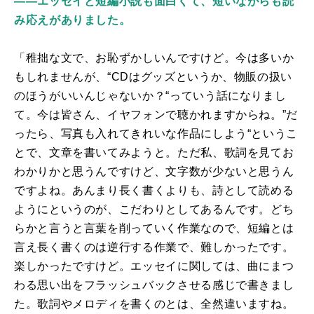
――エッセイと短編小説も面白くて、短いながらも読
み応えがありました。
「稚拙な文で、お恥ずかしいんですけど。今は多いか
もしれませんが、“
CD
はグッズというか、物販の扱い
のほうがいいんじゃないか？“っていう話になりまし
て。今は皆さん、イヤフォンで聴かれますからね。”だ
ったら、写真も入れてきれいな作品にしよう“というこ
とで、文章を書いてみようと。ただ私、歌詞を見てお
わかりかと思うんですけど、文字数が少ないと思うん
ですよね。あんまり長く書くよりも、詩として読める
ようにというのが、こだわりとしてあるんです。どち
らかと言うと言葉を削っていく作業なので、短編とは
言え長く書くのは逆行する作業で、難しかったです。
楽しかったですけど。エッセイに関しては、曲にまつ
わる思い出をフラッシュバックさせる感じで書きまし
た。歌詞やメロディを書くのとは、全然違いますね。