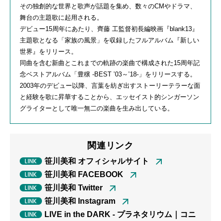
その独創的な世界と歌声が話題を集め、数々のCMやドラマ、
舞台の主題歌に起用される。
デビュー15周年にあたり、齊藤 工監督初長編映画『blank13』
主題歌となる「家族の風景」を収録したフルアルバム『新しい
世界』をリリース。
同曲を含む新曲とこれまでの軌跡の楽曲で構成された15周年記
念ベストアルバム「豊穣 -BEST ’03～’18-」をリリースする。
2003年のデビュー以降、言葉を紡ぎ出すストーリーテラーな面
と経験を歌に昇華することから、エッセイスト的シンガーソン
グライターとして唯一無二の楽曲を生み出している。
関連リンク
笹川美和 オフィシャルサイト
笹川美和 FACEBOOK
笹川美和 Twitter
笹川美和 Instagram
LIVE in the DARK - プラネタリウム｜コニ