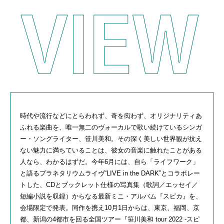
時代や流行などにとらわれず、奇を衒わず、オリジナリティあ
ふれる楽曲を、唯一無二のヴォーカルで歌い続けているシンガ
ー・ソングライター、笹川美和。その深く美しい世界観が抗え
ない魅力に満ちていることは、彼女の音楽に触れたことがある
人なら、わかるはずだ。今年6月には、自ら「ライフワーク」
と語るプラネタリウムライヴ“
LIVE in the DARK
”とコラボレー
トした、
CD
とブックレット仕様の写真集（歌詞／エッセイ／
短編小説を収録）からなる最新ミニ・アルバム『スピカ』を、
会場限定で発表。同作を携え
10
月1日からは、東京、福岡、京
都、新潟の4都市を回る全国ツアー『笹川美和
tour 2022 -
スピ