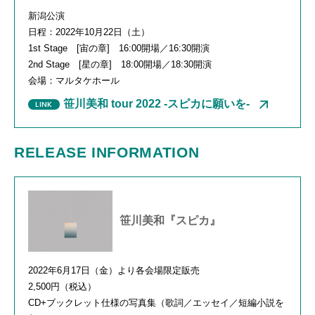
新潟公演
日程：
2022
年
10
月
22
日（土）
1st Stage [宙の章
] 16:00
開場／
16:30
開演
2nd Stage [星の章
] 18:00
開場／
18:30
開演
会場：マルタケホール
笹川美和 tour 2022 -スピカに願いを-
RELEASE INFORMATION
笹川美和『スピカ』
2022年
6
月
17
日（金）より各会場限定販売
2,500円（税込）
CD+ブックレット仕様の写真集（歌詞／エッセイ／短編小説を