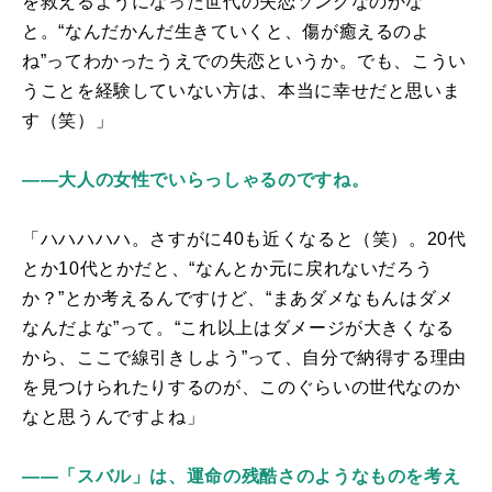
を救えるようになった世代の失恋ソングなのかな
と。“なんだかんだ生きていくと、傷が癒えるのよ
ね”ってわかったうえでの失恋というか。でも、こうい
うことを経験していない方は、本当に幸せだと思いま
す（笑）」
――大人の女性でいらっしゃるのですね。
「ハハハハハ。さすがに
40
も近くなると（笑）。
20
代
とか
10
代とかだと、“なんとか元に戻れないだろう
か？”とか考えるんですけど、“まあダメなもんはダメ
なんだよな”って。“これ以上はダメージが大きくなる
から、ここで線引きしよう”って、自分で納得する理由
を見つけられたりするのが、このぐらいの世代なのか
なと思うんですよね」
――「スバル」は、運命の残酷さのようなものを考え