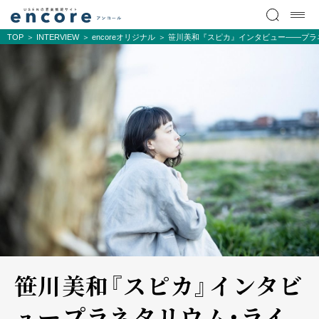
TOP
INTERVIEW
encoreオリジナル
笹川美和『スピカ』インタビュー――プラネタリウ
笹川美和『スピカ』インタビ
ュー――プラネタリウム・ライ