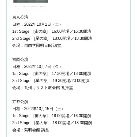
東京公演
日程：
2022
年
10
月
1
日（土）
1st Stage [宙の章
] 16:00
開場／
16:30
開演
2nd Stage [星の章
] 18:00
開場／
18:30
開演
会場：自由学園明日館 講堂
福岡公演
日程：
2022
年
10
月
7
日（金）
1st Stage [宙の章
] 17:30
開場／
18:00
開演
2nd Stage [星の章
] 19:30
開場
/20:00
開演
会場：九州キリスト教会館 礼拝堂
京都公演
日程：
2022
年
10
月
15
日（土）
1st Stage [宙の章
] 16:00
開場／
16:30
開演
2nd Stage [星の章
] 18:00
開場／
18:30
開演
会場：紫明会館 講堂