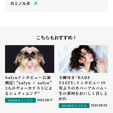
カミノルタ
こちらもおすすめ！
Salyuインタビュー――公演
小柳ゆき『RARE
間近！ "salyu × salyu"
TASTY』インタビュー――19
3人のヴォーカリストによ
年ぶりのカバーアルバム～
るシュティムング"
生の素材をおいしく召し上
がれ
2022.08.17
encoreオリジナル
2022.08.02
encoreオリジナル