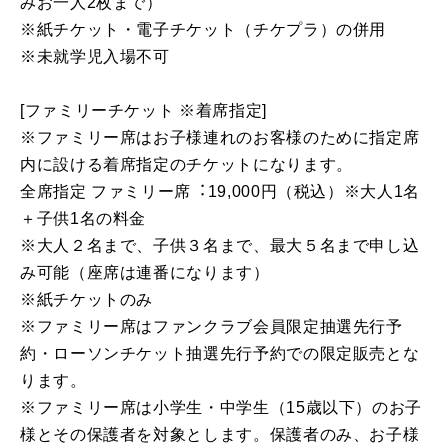
みお一人2枚まで）
※紙チケット・電子チケット（チケプラ）の併用
※未就学児⼊場不可
[ファミリーチケット ※着席指定]
※ファミリー席はお⼦様連れのお客様のために指定席
内に設ける着席指定のチケットになります。
全席指定 ファミリー席︓19,000円（税込）※大人1名
＋子供1名の料金
※大人２名まで、子供３名まで、最大５名まで申し込
み可能（座席は連番になります）
※紙チケットのみ
※ファミリー席はファンクラブ会員限定抽選先⾏予
約・ローソンチケット抽選先行予約での限定販売とな
ります。
※ファミリー席は⼩学⽣・中学生（15歳以下）のお⼦
様とその保護者を対象とします。保護者のみ、お⼦様