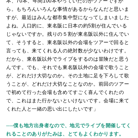
本、70本、年間100本やっていたのがツアーですか
ら。もちろんいろんな事情があるからなんだと思いま
すが、最近はみんな都市集中型になってしまいました
よね。人口的に、東名阪に日本の約5割が住んでいる
じゃないですか。残りの５割が東名阪以外に住んでい
て、そうすると、東名阪以外の会場をツアーで回ると
言っても、来てくれる人の絶対数が少ないわけです。
だから、東名阪以外でライブをするのは冒険だと思う
んです。でも、それでも東名阪以外の会場で歌うこと
が、どれだけ大切なのか。その土地に足を下ろして歌
うことが、どれだけ大切なことなのか。前回のツアー
で初めて行った会場も含めてすごく喜んでくれたの
で、これはまた行かないといけないです。
会場に来て
くれた
人
と一緒
の
思い出にしたいです
」
──僕も地方出身者なので、地元でライブを開催してく
れることのありがたみは、とてもよくわかります。