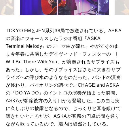
TOKYO FMとJFN系列38局で放送されている、ASKA
の⾳楽にフォーカスしたラジオ番組『ASKA
Terminal Melody』のテーマ曲が流れ、やがてそのま
ま今年春に共演したデイヴィッド・フォスターの「I
Will Be There With You」が演奏されるサプライズも
あった。しかし、そのサプライズはさらに⼤きなサプ
ライズへの呼び⽔のようなものだった。バンドの演奏
が終わり、バイオリンの調べで、CHAGE and ASKA
の「DO YA DO」のイントロの演奏が始まった瞬間、
ASKAが客席後⽅の⼊り⼝から登場した。この曲も実
に久しぶりの披露となるので、じっくりと⽿を傾けて
聴きたいところだが、ASKAが客席の円卓の間を通り
ながら歌っているので、場内は騒然としている。