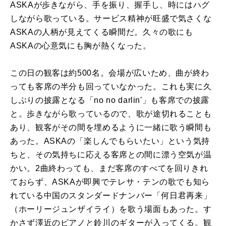
ASKAが歩きながら、⼿を振り、握⼿し、時にはハグ
しながら歌っている。サービス精神が旺盛で気さくな
ASKAの⼈柄が⾒えてくる瞬間だ。久々の歌にも
ASKAの⼼意気にも胸が熱くなった。
この⽇の観客は約500名。会場が広いため、曲が終わ
っても客席の半分も回っていなかった。これも実に久
しぶりの披露となる「no no darlin'」も客席での披露
と。歩きながら歌っているので、歌が途切れることも
あり、観客がその間を埋めるように⼀緒に歌う瞬間も
あった。ASKAの「楽しんでもらいたい」という気持
ちと、その気持ちに応える客席との間に漂う空気が温
かい。2曲終わっても、まだ客席のすべてを回りきれ
ておらず、ASKAが即興でテレサ・テンの歌でも知ら
れている中国のスタンダードナンバー「何⽇君再来」
（ホーリージュンザイライ）を歌う場⾯もあった。す
かさず澤近のピアノと鈴川のギターが⼊ってくる。観