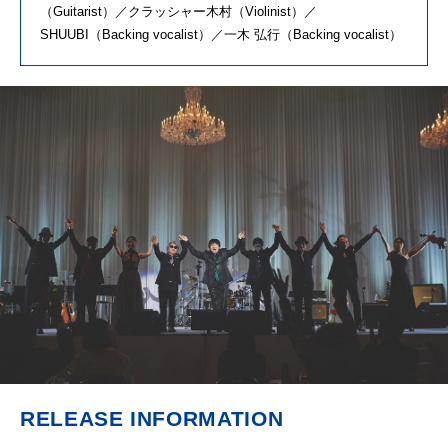
（Guitarist）／クラッシャー⽊村（Violinist）／
SHUUBI（Backing vocalist）／⼀⽊ 弘⾏（Backing vocalist）
RELEASE INFORMATION