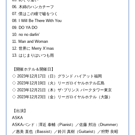
06. ⽊綿のハンカチーフ
07. 僕はこの瞳で嘘をつく
08. I Will Be There With You
09. DO YA DO
10. no no darlinʼ
11. Man and Woman
12. 世界に Merry Xʼmas
13. はじまりはいつも⾬
【開催ホテル＆開催⽇】
◇ 2023年12⽉17⽇（⽇）グランド ハイアット福岡
◇ 2023年12⽉19⽇（⽕）リーガロイヤルホテル広島
◇ 2023年12⽉21⽇（⽊）ザ･プリンス パークタワー東京
◇ 2023年12⽉23⽇（⾦）リーガロイヤルホテル（⼤阪）
【出演】
ASKA
ASKAバンド：澤近 泰輔（Pianist）／佐藤 邦治（Drummer）
／惠美 直也（Bassist）／鈴川 真樹（Guitarist）／狩野 良昭