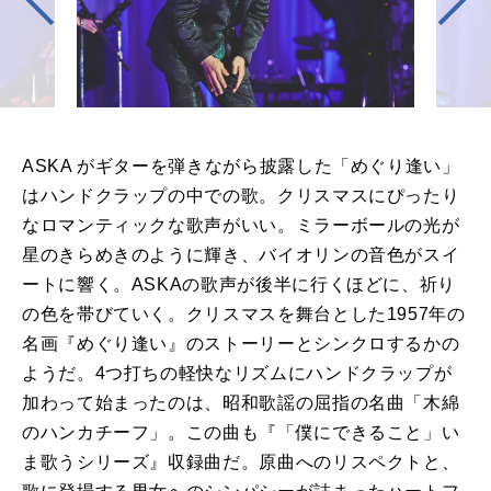
ASKA がギターを弾きながら披露した「めぐり逢い」
はハンドクラップの中での歌。クリスマスにぴったり
なロマンティックな歌声がいい。ミラーボールの光が
星のきらめきのように輝き、バイオリンの⾳⾊がスイ
ートに響く。ASKAの歌声が後半に⾏くほどに、祈り
の⾊を帯びていく。クリスマスを舞台とした1957年の
名画『めぐり逢い』のストーリーとシンクロするかの
ようだ。4つ打ちの軽快なリズムにハンドクラップが
加わって始まったのは、昭和歌謡の屈指の名曲「⽊綿
のハンカチーフ」。この曲も『「僕にできること」い
ま歌うシリーズ』収録曲だ。原曲へのリスペクトと、