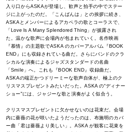
⼊り⼝からASKAが登場し、歓声と拍⼿の中でステー
ジに上がったのだ。「こんばんは」との挨拶に続き、
ASKAとメンバーによるアカペラの歌とコーラスで、
「Love Is A Many Splendored Thing」が披露され
た。温かな歌声に会場内が包まれていく。名作映画
『慕情』の主題歌でASKA のカバーアルバム『BOOK
END』にも収録されている曲だ。さらにバンドのクラ
シカルな演奏によるジャズスタンダードの名曲
「Smile」へ。これも『BOOK END』収録曲だ。
ASKAの端正かつドリーミーな歌声⾃体が、極上のク
リスマスプレゼントみたいだった。ASKA の“ディナー
ショー”には、ジャジーな歌と演奏がよく似合う。
クリスマスプレゼントに⽋かせないのは花束だ。会場
内に薔薇の花が咲いたようだったのは、布施明のカバ
ー曲「君は薔薇より美しい」。ASKA が観客に花束を