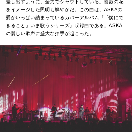
差し出すように、全⼒でシャウトしている。薔薇の花
をイメージした照明も鮮やかだ。この曲は、ASKAの
愛がいっぱい詰まっているカバーアルバム『「僕にで
きること」いま歌うシリーズ』収録曲である。ASKA
の麗しい歌声に盛⼤な拍⼿が起こった。