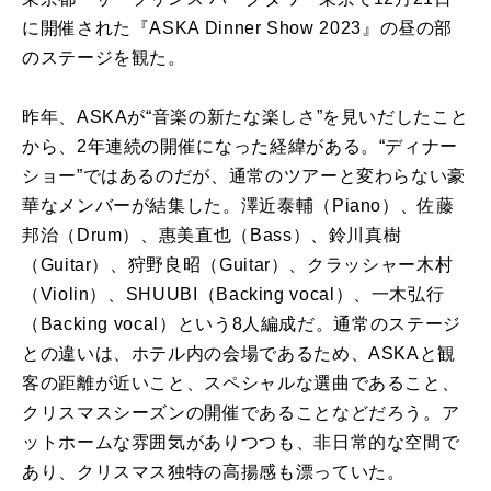
に開催された『ASKA Dinner Show 2023』の昼の部
のステージを観た。
昨年、ASKAが“⾳楽の新たな楽しさ”を⾒いだしたこと
から、2年連続の開催になった経緯がある。“ディナー
ショー”ではあるのだが、通常のツアーと変わらない豪
華なメンバーが結集した。澤近泰輔（Piano）、佐藤
邦治（Drum）、惠美直也（Bass）、鈴川真樹
（Guitar）、狩野良昭（Guitar）、クラッシャー⽊村
（Violin）、SHUUBI（Backing vocal）、⼀⽊弘⾏
（Backing vocal）という8⼈編成だ。通常のステージ
との違いは、ホテル内の会場であるため、ASKAと観
客の距離が近いこと、スペシャルな選曲であること、
クリスマスシーズンの開催であることなどだろう。ア
ットホームな雰囲気がありつつも、⾮⽇常的な空間で
あり、クリスマス独特の⾼揚感も漂っていた。