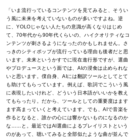
「いま流行っているコンテンツを見てみると、そうい
う風に未来を考えていないものが多いですよね。逆
に、YOLOじゃない人たちの意識が高くなりはじめ
て、70年代から90年代くらいの、ハイクオリティなコ
ンテンツが刺さるようになったのかもしれません。さ
っきのシティポップが流行っている理由も後者だと思
います。未来というかすでに現在進行形ですが、選曲
やプロデュースという面では、AIの浸食は止められな
いと思います。僕自身、AIには翻訳ツールとしてとて
も助けてもらっています。例えば、歌詞でこういう風
に表現したいけれど、どういう日本語がいいかを教え
てもらったり。だから、ツールとしての重要度はます
ます高まっていくと考えています。でも、AIで音楽を
作るとなると、誰かの心には響かないものになるのか
な……と。最近ではAI選曲によるプレイリストという
のがあって、聴いてみると全部似たような曲が並んで