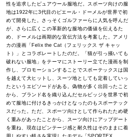
性を追求したピュアウール服地だ。スポーツ向けの服
地は1922年に3代目のピエール・ドーメルが世界で初
めて開発した。さっそくゴルファーらに人気を呼んだ
が、さらに広くこの革新的な服地の価値を伝えるた
め、ドーメルは画期的な宣伝方法を考案した。アメリ
カの漫画「Felix the Cat（フェリックス ザ キャッ
ト）」とコラボレートしたのだ。「猫が引っ掻いても
破れない服地」をテーマにストーリー立てた漫画を制
作し、プロモーションすることでスポーテックスは国
を越えて大ヒットし、スーツ地としても定着していっ
たというエピソードがある。偽物が多く出回ったこと
から、ブランド名を織り込んだセルビッジを世界で初
めて服地に付けるきっかけとなったのもスポーテック
スだった。ただ、スポーツ向けとして作られたため硬
く重みがあったことから、スーツ向けにアップデート
を重ね、現在はビンテージ感と耐久性はそのままに着
用しやすい軽さを実現したモデル「SPORTEX