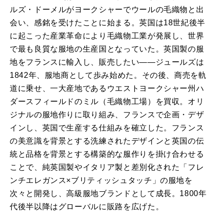
ルズ・ドーメルがヨークシャーでウールの毛織物と出
会い、感銘を受けたことに始まる。英国は18世紀後半
に起こった産業革命により毛織物工業が発展し、世界
で最も良質な服地の生産国となっていた。英国製の服
地をフランスに輸入し、販売したい――ジュールズは
1842年、服地商として歩み始めた。その後、商売を軌
道に乗せ、一大産地であるウエストヨークシャー州ハ
ダースフィールドのミル（毛織物工場）を買収。オリ
ジナルの服地作りに取り組み、フランスで企画・デザ
インし、英国で生産する仕組みを確立した。フランス
の美意識を背景とする洗練されたデザインと英国の伝
統と品格を背景とする構築的な服作りを掛け合わせる
ことで、純英国製やイタリア製と差別化された「フレ
ンチエレガンス×ブリティッシュタッチ」の服地を
次々と開発し、高級服地ブランドとして成長。1800年
代後半以降はグローバルに販路を広げた。