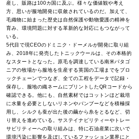
産し、販路は100カ国に及ぶ。様々な価値観や考え
方、思いが服地開発に収斂されているのだ。加えて、
毛織物に始まった歴史は自然保護や動物愛護の精神を
育み、環境問題に対する革新的な対応にもつながって
いる。
5代目で現CEOのドミニク・ドーメルが開発に取り組
み、2018年に発売したトニックウールは、その本格的
なスタートとなった。原毛を調達している南米パタゴ
ニアの牧場から服地を生産する英国の工場までをブロ
ックチェーンでつなぎ、全ての工程をデータで記録・
保存し、服地の織ネームにプリントしたQRコードから
確認できる。他にも、自然素材ではコットンほど栽培
に水量を必要としないリネンやバンブーなどを積極採
用し、シルクも蚕が出た後の繭から糸をとるなど、切
り替えを進めている。サステイナビリティーやトレー
サビリティーへの取り組みは、特に石油産業に次いで
環境汚染に影響を及ぼしているファッション業界にと