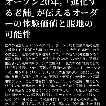
オープン20年。「進化す
る老舗」が伝えるオーダ
ーの体験価値と服地の
可能性
世界の名立たるメゾンやアパレルブランドなどに最高級の服地
を供給する「DORMEUIL（ドーメル）」。今年で183年にわた
る歴史は、服地の本質を追究しつつ、その新たな可能性を拓く
革新を続けてきたからこそ積み上げられたものだろう。英国で
生産された毛織物をフランスに輸入し、販売する服地商として
1842年に創業。やがて英国の毛織物の本場ウエストヨークシャ
ーの工場を傘下に加え、オリジナルの服地を続々と開発し、英
国の技術・品質とフランスの美意識・デザインが融合した高級
服地ブランドとして世界に市場を広げた。その主要市場として
成長したのが日本だ。日本への輸出は早くから手掛け、テーラ
ーや百貨店などを通じてファンを増やした。より幅広い層の認
知と卸チャネルの拡充を目指し、ドーメル・ジャポンを設立し
たのは2004年のこと。その翌年にオープンさせたのが青山店
だ。現在、直営店はパリ本店と青山店のみ。20年間にわたり顧