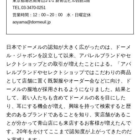
東京都港区南青山1-1-1 新青山ビル西館1階
TEL.03-3470-0251
営業時間：12：00～20：00 水・日曜定休
aoyama@dormeuil.jp
日本でドーメルの認知が大きく広がったのは、ドーメ
ル・ジャポンを設立して以来、アパレルブランドやセ
レクトショップとの取引が増えたことによる。「アパ
レルブランドやセレクトショップではこだわりの商品
として店舗に置く既製服やオーダー会などに向け、ド
ーメルの服地が採用されるようになりました。結果と
して、若い人たちも含めてドーメルの名を目にした
り、耳にする機会が増え、興味を持って検索すると歴
史のあるブランドであることを知り、実店舗があるこ
とが分かって青山店にも来店するお客様が増えたんで
す。20年をかけてここまで認知度が上がってきたのだ
と実感します」。