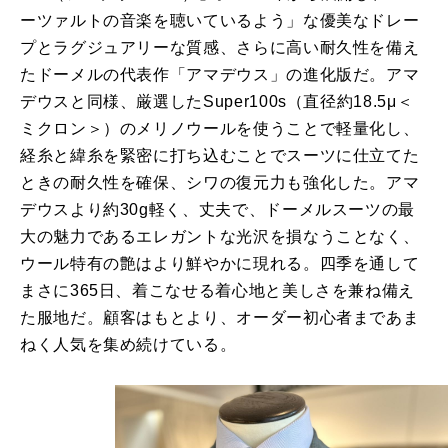
ーツァルトの音楽を聴いているよう」な優美なドレー
プとラグジュアリーな質感、さらに高い耐久性を備え
たドーメルの代表作「アマデウス」の進化版だ。アマ
デウスと同様、厳選したSuper100s（直径約18.5μ＜
ミクロン＞）のメリノウールを使うことで軽量化し、
経糸と緯糸を緊密に打ち込むことでスーツに仕立てた
ときの耐久性を確保、シワの復元力も強化した。アマ
デウスより約30g軽く、丈夫で、ドーメルスーツの最
大の魅力であるエレガントな光沢を損なうことなく、
ウール特有の艶はより鮮やかに現れる。四季を通して
まさに365日、着こなせる着心地と美しさを兼ね備え
た服地だ。顧客はもとより、オーダー初心者まであま
ねく人気を集め続けている。