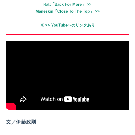
Ratt「Back For More」 >>
Maneskin「Close To The Top」 >>
※ >> YouTubeへのリンクあり
文／伊藤政則