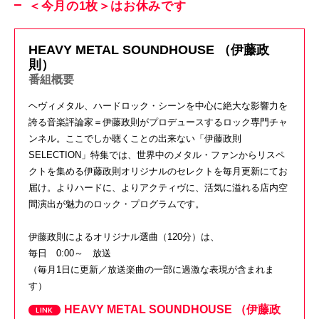
＜今月の1枚＞はお休みです
HEAVY METAL SOUNDHOUSE （伊藤政
則）
番組概要
ヘヴィメタル、ハードロック・シーンを中心に絶大な影響力を
誇る音楽評論家＝伊藤政則がプロデュースするロック専門チャ
ンネル。ここでしか聴くことの出来ない「伊藤政則
SELECTION」特集では、世界中のメタル・ファンからリスペ
クトを集める伊藤政則オリジナルのセレクトを毎月更新にてお
届け。よりハードに、よりアクティヴに、活気に溢れる店内空
間演出が魅力のロック・プログラムです。
伊藤政則によるオリジナル選曲（120分）は、
毎日 0:00～ 放送
（
毎月1日に更新／放送楽曲の一部に過激な表現が含まれま
す）
HEAVY METAL SOUNDHOUSE （伊藤政