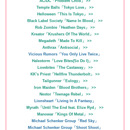
AC/DC「Problem Child」 >>
Temple Balls「Tokyo Love」 >>
Helloween「This Is Tokyo」 >>
Black Label Society「Name In Blood」 >>
Rob Zombie「Heathen Days」 >>
Kreator「Krushers Of The World」 >>
Megadeth「Made To Kill」 >>
Anthrax「Antisocial」 >>
Vicious Rumors「You Only Live Twice」
Halestorm「Love Bites(So Do I)」 >>
Lovebites「The Castaway」 >>
KK’s Priest「Hellfire Thunderbolt」 >>
Tailgunner「Eulogy」 >>
Iron Maiden「Blood Brothers」 >>
Nestor「Teenage Rebel」 >>
Lionsheart「Living In A Fantasy」
Myrath「Until The End feat. Elize Ryd」 >>
Manowar「Kings Of Metal」 >>
Michael Schenker Group「Red Sky」
Michael Schenker Group「Shoot Shoot」