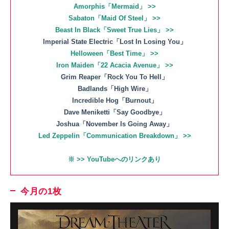
Amorphis「Mermaid」 >>
Sabaton「Maid Of Steel」 >>
Beast In Black「Sweet True Lies」 >>
Imperial State Electric「Lost In Losing You」
Helloween「Best Time」 >>
Iron Maiden「22 Acacia Avenue」 >>
Grim Reaper「Rock You To Hell」
Badlands「High Wire」
Incredible Hog「Burnout」
Dave Meniketti「Say Goodbye」
Joshua「November Is Going Away」
Led Zeppelin「Communication Breakdown」 >>
※ >> YouTubeへのリンクあり
今月の1枚