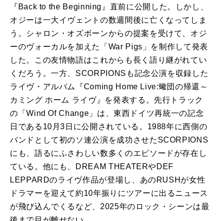
『Back to the Beginning』直前に公開した。しかし、
オジーは一大イヴェントの数週間後に亡くなってしま
う。シャロン・オズボーンからの提案を受けて、オジ
ーのヴォーカルを加えた「War Pigs」を制作して発表
した。この友情物語はこれからも長く語り継がれてい
くだろう。一方、SCORPIONSも記念公演を収録した
ライヴ・アルバム『Coming Home Live:蠍団の帰還～
カミング ホーム ライヴ』を発表する。先行トラック
の「Wind Of Change」は、東西ドイツ再統一の記念
日である10月3日に公開されている。1988年に西側の
バンドとして初のソ連公演を成功させたSCORPIONS
にも、語るにふさわしい数多くのエピソードが存在し
ている。他にも、DREAM THEATERやDEF
LEPPARDのライヴ作品が登場し、あのRUSHが女性
ドラマーを迎えて約10年振りにツアーに出るニュース
が飛び込んでくるなど、2025年のロック・シーンは最
後まで目が離せない。