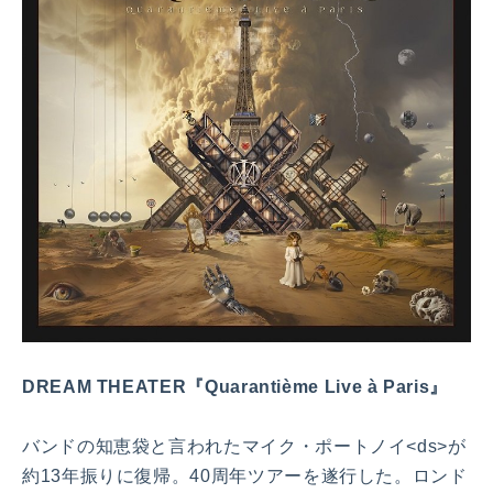
DREAM THEATER『Quarantième Live à Paris』
バンドの知恵袋と言われたマイク・ポートノイ<ds>が
約13年振りに復帰。40周年ツアーを遂行した。ロンド