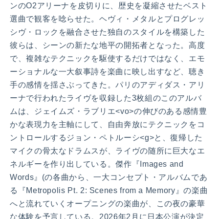
ンのO2アリーナを皮切りに、歴史を凝縮させたベスト
選曲で観客を唸らせた。ヘヴィ・メタルとプログレッ
シヴ・ロックを融合させた独自のスタイルを構築した
彼らは、シーンの新たな地平の開拓者となった。高度
で、複雑なテクニックを駆使するだけではなく、エモ
ーショナルな一大叙事詩を楽曲に映し出すなど、聴き
手の感情を揺さぶってきた。パリのアディダス・アリ
ーナで行われたライヴを収録した3枚組のこのアルバ
ムは、ジェイムズ・ラブリエ<vo>の伸びのある感情豊
かな表現力を主軸にして、自由奔放にテクニックをコ
ントロールするジョン・ペトルーシ<g>と、復帰した
マイクの骨太なドラムスが、ライヴの随所に巨大なエ
ネルギーを作り出している。傑作『Images and
Words』(の各曲から、一大コンセプト・アルバムであ
る『Metropolis Pt. 2: Scenes from a Memory』の楽曲
へと流れていくオープニングの楽曲が、この夜の豪華
な体験を予言している。2026年2月に日本公演が決定