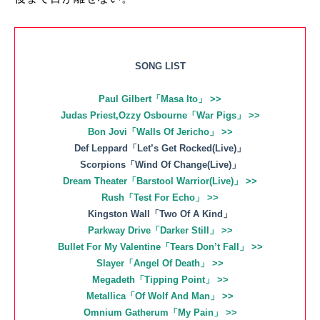
SONG LIST
Paul Gilbert「Masa Ito」 >>
Judas Priest,Ozzy Osbourne「War Pigs」 >>
Bon Jovi「Walls Of Jericho」 >>
Def Leppard「Let’s Get Rocked(Live)」
Scorpions「Wind Of Change(Live)」
Dream Theater「Barstool Warrior(Live)」 >>
Rush「Test For Echo」 >>
Kingston Wall「Two Of A Kind」
Parkway Drive「Darker Still」 >>
Bullet For My Valentine「Tears Don’t Fall」 >>
Slayer「Angel Of Death」 >>
Megadeth「Tipping Point」 >>
Metallica「Of Wolf And Man」 >>
Omnium Gatherum「My Pain」 >>