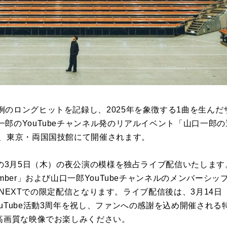
例のロングヒットを記録し、2025年を象徴する1曲を生ん
郎のYouTubeチャンネル発のリアルイベント「山口一郎の
間、東京・両国国技館にて開催されます。
トの3月5日（木）の夜公演の模様を独占ライブ配信いたしま
ember」および山口一郎YouTubeチャンネルのメンバーシ
にU-NEXTでの限定配信となります。ライブ配信後は、3月1
uTube活動3周年を祝し、ファンへの感謝を込め開催される
・高画質な映像でお楽しみください。