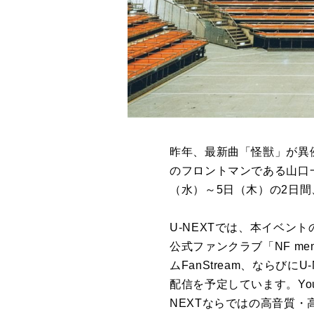
昨年、最新曲「怪獣」が異
のフロントマンである山口一
（水）～5日（木）の2日
U-NEXTでは、本イベン
公式ファンクラブ「NF m
ムFanStream、ならび
配信を予定しています。Yo
NEXTならではの高音質