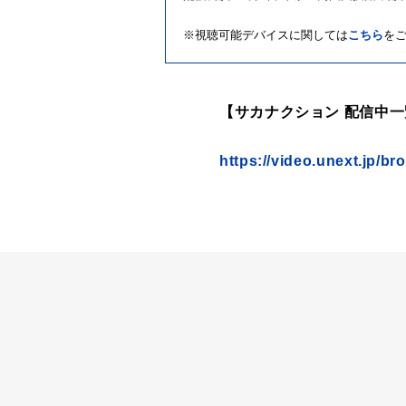
※視聴可能デバイスに関しては
こちら
を
【サカナクション 配信中一
https://video.unext.jp/b