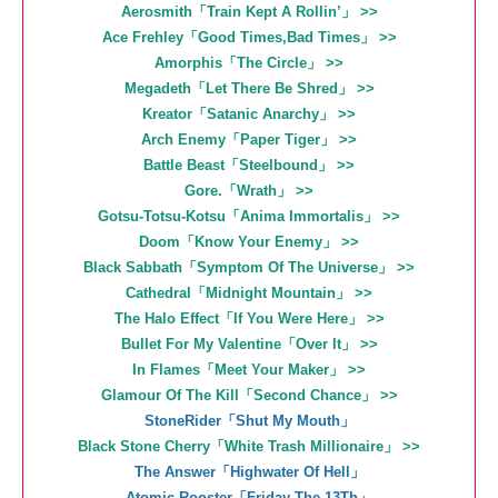
Aerosmith「Train Kept A Rollin’」 >>
Ace Frehley「Good Times,Bad Times」 >>
Amorphis「The Circle」 >>
Megadeth「Let There Be Shred」 >>
Kreator「Satanic Anarchy」 >>
Arch Enemy「Paper Tiger」 >>
Battle Beast「Steelbound」 >>
Gore.「Wrath」 >>
Gotsu-Totsu-Kotsu「Anima Immortalis」 >>
Doom「Know Your Enemy」 >>
Black Sabbath「Symptom Of The Universe」 >>
Cathedral「Midnight Mountain」 >>
The Halo Effect「If You Were Here」 >>
Bullet For My Valentine「Over It」 >>
In Flames「Meet Your Maker」 >>
Glamour Of The Kill「Second Chance」 >>
StoneRider「Shut My Mouth」
Black Stone Cherry「White Trash Millionaire」 >>
The Answer「Highwater Of Hell」
Atomic Rooster「Friday The 13Th」