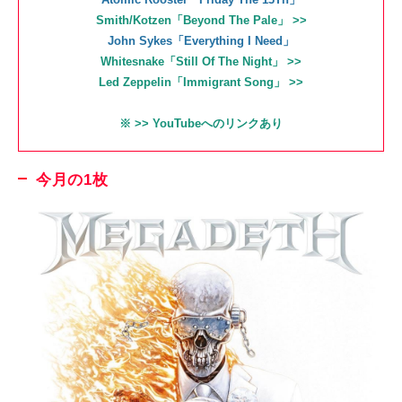
Smith/Kotzen「Beyond The Pale」 >>
John Sykes「Everything I Need」
Whitesnake「Still Of The Night」 >>
Led Zeppelin「Immigrant Song」 >>
※ >> YouTubeへのリンクあり
今月の1枚