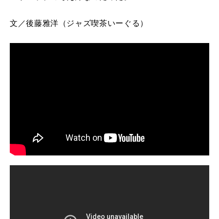
文／
後藤雅洋（ジャズ喫茶いーぐる）