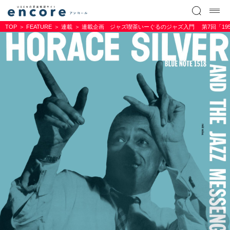
TOP
FEATURE
連載
連載企画 ジャズ喫茶いーぐるのジャズ入門 第7回「19