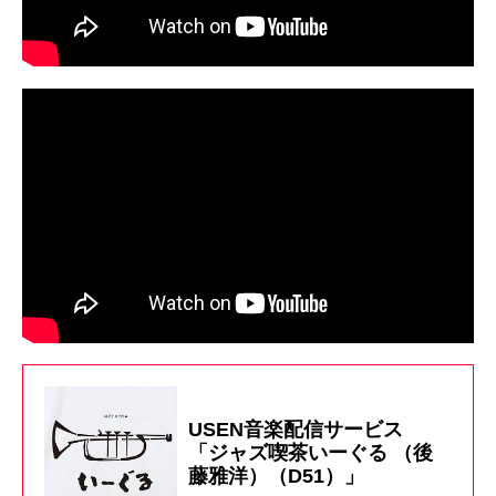
USEN音楽配信サービス
「ジャズ喫茶いーぐる （後
藤雅洋）（D51）」