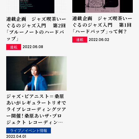
連載企画 ジャズ喫茶いー
連載企画 ジャズ喫茶いー
ぐるのジャズ入門 第1回
ぐるのジャズ入門 第2回
「ハードバップ」って何？
「ブルーノートのハードバ
ップ」
2022.06.02
連載
2022.06.08
連載
ジャズ・ピアニスト＝桑原
あいがレギュラートリオで
ライブレコーディングツア
ー開催！――桑原あいザ・プロ
ジェクト レコーディング
ツアー2022 「ザ・ライブ・
ライブ／イベント情報
テイクス」
2022.04.01