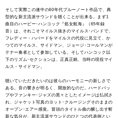
そして実際この連中の60年代ブルーノート作品で、典
型的な新主流派サウンドを聴くことが出来る。まず1
曲目のハービー･ハンコック『処女航海』（65年録
音）は、それこそマイルス抜きのマイルス･バンドで、
フレディー・ハバードをマイルスの代役に見立て、か
つてのマイルス、サイドマン、ジョージ･コールマンが
テナー奏者として参加している。そしてハンコック以
下のリズム･セクションは、正真正銘、当時の現役マイ
ルス・サイドマン。
聴いていただきたいのは彼らのハーモニーの新しさで
ある。音の響きが明るく、開放的なのだ。ハードバッ
プやファンキー･ジャズの黒々としたイメージは払拭さ
れ、ジャケット写真のヨット･クルージングそのままの
オープン･エアー感覚。冒頭のタイトル曲の醸し出す斬
新な気分が、新主流派サウンドのひとつの代表例とい