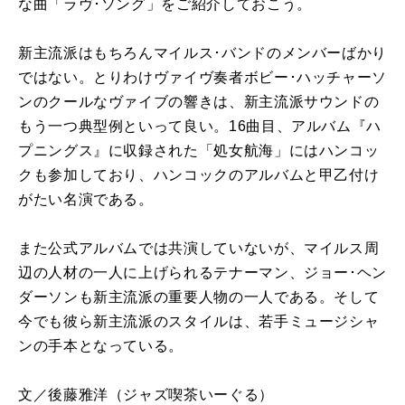
な曲「ラヴ･ソング」をご紹介しておこう。
新主流派はもちろんマイルス･バンドのメンバーばかり
ではない。とりわけヴァイヴ奏者ボビー･ハッチャーソ
ンのクールなヴァイブの響きは、新主流派サウンドの
もう一つ典型例といって良い。16曲目、アルバム『ハ
プニングス』に収録された「処女航海」にはハンコッ
クも参加しており、ハンコックのアルバムと甲乙付け
がたい名演である。
また公式アルバムでは共演していないが、マイルス周
辺の人材の一人に上げられるテナーマン、ジョー･ヘン
ダーソンも新主流派の重要人物の一人である。そして
今でも彼ら新主流派のスタイルは、若手ミュージシャ
ンの手本となっている。
文／
後藤雅洋（ジャズ喫茶いーぐる）