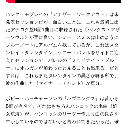
ハンク・モブレイの『アナザー・ワークアウト』は未
発表セッションだが、面白いことに、これも最初に出
たアナログ盤
B
面
1
曲目に収録された《ハンクス・アザ
ーソウル》が実に良い。ジミー・スミスは山のように
ブルーノートにアルバムを残しているが、これはスタ
ンレイ・タレンタイン、ケニー・バレルをサイドに迎
えたセッションで、バレルの『ミッドナイト・ブル
ー』にオルガンが加わったと見ることも出来る。だと
すれば、これもまたタレンタインの黒さが聴き所で、
彼の作曲した《マイナー・チャント》が気分。
ボビー・ハッチャーソンの『ハプニングス』は昔から
B面が有名で、それはもちろんハンコックの名曲《処
女航海》が、ハンコックのリーダー作より曲の良さを
生かしているのではないかと言われてきたからだ。確