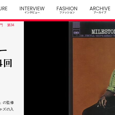
URE
INTERVIEW
FASHION
ARCHIVE
インタビュー
ファッション
アーカイブ
門 第34
ー
4回
」の監修
ャズの入