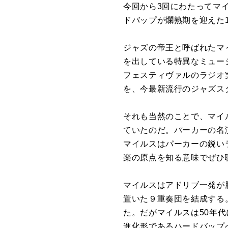
今回から
3
回にわたってマ
ドバップが爛熟期を迎えた
ジャズの帝王と呼ばれたマイ
を出している特異なミュー
フェスティヴァルのラジオ
を、今最新流行のジャズス
それも当然のことで、マイ
ていたのだ。パーカーの名
マイルスはパーカーの鋭い
楽の原点を知る意味でぜひ
マイルスはアドリブ一発が
置いた９重奏団を結成する
た。だがマイルスは
50
年代
進化形であるハードバップ