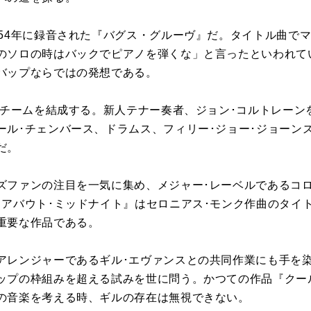
54
年に録音された『バグス・グルーヴ』だ。タイトル曲で
のソロの時はバックでピアノを弾くな」と言ったといわれて
バップならではの発想である。
チームを結成する。新人テナー奏者、ジョン･コルトレーン
ール･チェンバース、ドラムス、フィリー･ジョー･ジョーン
だ。
ズファンの注目を一気に集め、メジャー･レーベルであるコ
･アバウト･ミッドナイト』はセロニアス･モンク作曲のタイ
重要な作品である。
アレンジャーであるギル･エヴァンスとの共同作業にも手を
ップの枠組みを超える試みを世に問う。かつての作品『クー
の音楽を考える時、ギルの存在は無視できない。