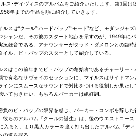
イルス･デイヴィスのアルバムをご紹介いたします。第
1
回は
1958
年までの作品を順に紹介していきます。
ルスは“クール”“ハードバップ”“モード”など、モダンジャ
ジシャンだ。その彼のスタート地点を示すのが、
1949
年に
実況録音である。アナウンサーがタッド・ダメロンとの臨時
タイル、ビ・バップのスターとして紹介している。
ルスはこの前年までビ・バップの創始者であるチャーリー・
演で有名なサヴォイのセッションに、マイルスはサイドマン
ラインにスムースなサウンドで対比をつける役割しか果たし
聴いておきたい。もちろんパーカーは絶好調。
勝負のビ・バップの限界を感じ、パーカー・コンボを辞した
。彼らのアルバム『クールの誕生』は、後のウエストコース
に入ると、より黒人カラーを強く打ち出したアルバム『ディ
への道を探る。