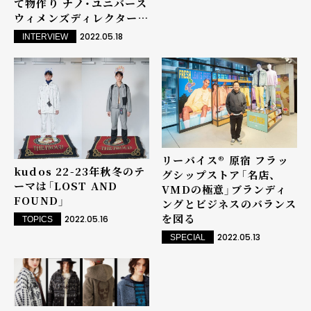
て物作り ナノ・ユニバース
ウィメンズディレクター
髙本千晶さん
2022.05.18
INTERVIEW
リーバイス® 原宿 フラッ
kudos 22-23年秋冬のテ
グシップストア「名店、
ーマは「LOST AND
VMDの極意」ブランディ
FOUND」
ングとビジネスのバランス
を図る
2022.05.16
TOPICS
2022.05.13
SPECIAL