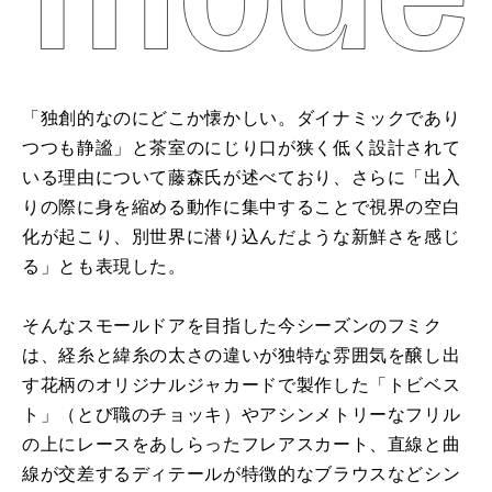
「独創的なのにどこか懐かしい。ダイナミックであり
つつも静謐」
と茶室のにじり口が狭く低く設計されて
いる理由について藤森氏が
述べており、さらに「
出入
りの際に身を縮める動作に集中することで視界の空白
化が起こ
り、別世界に潜り込んだような新鮮さを感じ
る」とも表現した。
そんなスモールドアを目指した今シーズンのフミク
は、
経糸と緯糸の太さの違いが独特な雰囲気を醸し出
す花柄のオリジナ
ルジャカードで製作した「トビベス
ト」（とび職のチョッキ）やアシンメトリーなフリル
の上にレースをあしらったフレアスカー
ト、
直線と曲
線が交差するディテールが特徴的なブラウスなどシン