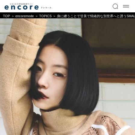
TOP
encoremode
TOPICS
身に纏うことで甘美で情緒的な別世界へと誘うSMALL 