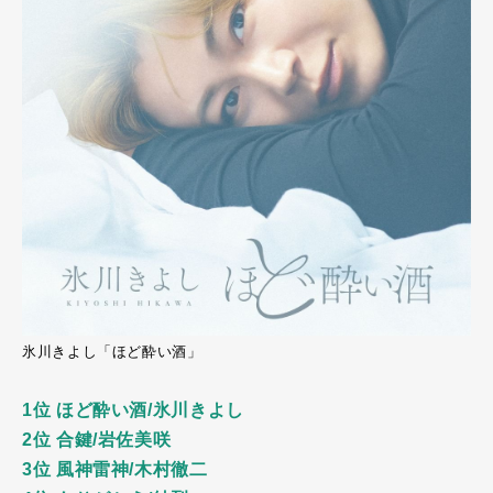
氷川きよし「ほど酔い酒」
1位 ほど酔い酒/氷川きよし
2位 合鍵/岩佐美咲
3位 風神雷神/木村徹二