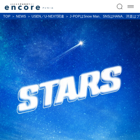
TOP
NEWS
USEN／U-NEXT関連
J-POPはSnow Man、SNSはHANA、洋