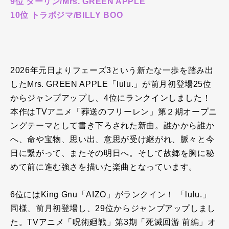
9位 ダーリン/Mrs. GREEN APPLE
10位 トラボジマ/BILLY BOO
2026年元日よりフェーズ
3
という新たな一歩を踏み出
した
Mrs. GREEN APPLE
「
lulu.
」が前月初登場
25
位
からジャンプアップし、
4
位にランクインしました！
本作は
TV
アニメ「葬送のフリーレン」第２期オープニ
ングテーマとして書き下ろされた新曲。誰かから誰か
へ、命や宝物、思い出、意思が受け継がれ、脈々と今
日に繋がって、またその明日へ。そして故郷を胸に秘
めて前に進む強さを描いた楽曲となっています。
6位には
King Gnu
「
AIZO
」がランクイン！ 「
lulu.
」
同様、前月初登場し、
29
位からジャンプアップしまし
た。
TV
アニメ「呪術廻戦」第
3
期「死滅回游 前編」オ