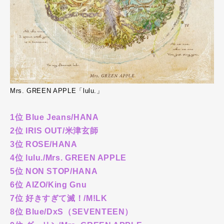
Mrs. GREEN APPLE「lulu.」
1位 Blue Jeans/HANA
2位 IRIS OUT/米津玄師
3位 ROSE/HANA
4位 lulu./Mrs. GREEN APPLE
5位 NON STOP/HANA
6位 AIZO/King Gnu
7位 好きすぎて滅！/M!LK
8位 Blue/DxS（SEVENTEEN）