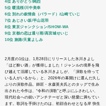
4位 ありがとう/純烈
5位 暖流桜/川中美幸
6位 別れの叙情曲（バラード）/山崎ていじ
7位 あじさい坂/平山花羽
8位 東京ジャンクション/SHOW-WA
9位 京都の恋は通り雨/髙宮城せいじ
10位 旅路/天童よしみ
2月度の
1
位は、
1
月
28
日にリリースした氷川きよし
「ほど酔い酒」が獲得しました！ジャンルの境界を飛
び越えて活躍している氷川きよしが、「演歌を待って
いる人がいるから」と、
2026
年の幕開けに選んだ久し
ぶりの演歌作品。師匠・水森英夫氏とのタッグで生み
出された今作は、
“
令和の演歌
”
と呼ぶにふさわしい、
現代社会への鋭いアンチテーゼと深い慈愛に満ちてい
ます。歌詞を手掛けたのは、初顔合わせとなる岸 快生