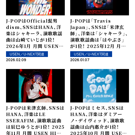
J-POPはOfficial髭男
J-POPは「Travis
dism、SNSはHANA、洋
Japan」、SNSは「米津玄
楽はシャキーラ、演歌歌謡
師」、洋楽は「シャキーラ」、
曲は山崎ていじが1位！――
演歌歌謡曲は「はやぶさ」
2026年1月 月間 USEN
が1位！―― 2025年12月 月間
HITランキング TOP10を
USEN HITランキング
USEN／U-NEXT関連
USEN／U-NEXT関連
発表！
TOP10を発表！
2026.02.09
2026.01.07
J-POPは米津玄師、SNSは
J-POPはミセス、SNSは
HANA、洋楽はLE
HANA、洋楽はダミアー
SSERAFIM、演歌歌謡曲
ノ・デイヴィッド、演歌歌
は辰巳ゆうとが1位！―― 2025
謡曲は山内惠介が1位！――
年11月 月間 USEN HIT
2025年10月 月間 USEN