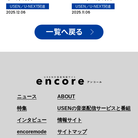
ランキング TOP10を発
HITランキング TOP10を
USEN／U-NEXT関連
USEN／U-NEXT関連
表！
発表！
2025.12.06
2025.11.06
一覧へ戻る
ニュース
ABOUT
特集
USENの音楽配信サービスと番組
インタビュー
情報サイト
encoremode
サイトマップ