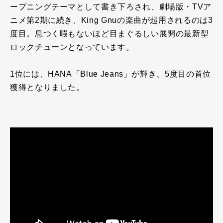
ープニングテーマとして書き下ろされ、劇場版・
TV
ア
ニメ第
2
期に続き、
King Gnu
の楽曲が起用されるのは
3
度目。息つく暇もないほど目まぐるしい展開の最新型
ロックチューンとなっています。
1位には、
HANA
「
Blue Jeans
」が輝き、
5
度目の首位
獲得となりました。