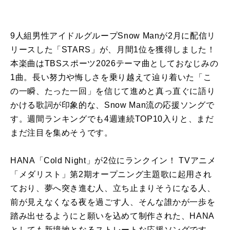
9人組男性アイドルグループ
Snow Man
が
2
月に配信リ
リースした「
STARS
」が、月間
1
位を獲得しました！
本楽曲は
TBS
スポーツ
2026
テーマ曲としておなじみの
1
曲。長い努力や悔しさを乗り越えて辿り着いた「こ
の一瞬、たった一回」を信じて進めと真っ直ぐに語り
かける歌詞が印象的な、
Snow Man
流の応援ソングで
す。週間ランキングでも
4
週連続
TOP10
入りと、まだ
まだ注目を集めそうです。
HANA「
Cold Night
」が
2
位にランクイン！
TV
アニメ
「メダリスト」第
2
期オープニング主題歌に起用され
ており、夢へ突き進む人、立ち止まりそうになる人、
前が見えなくなる夜を過ごす人、そんな誰かが一歩を
踏み出せるようにと願いを込めて制作された、
HANA
としても新境地となるストレートな応援ソングです。