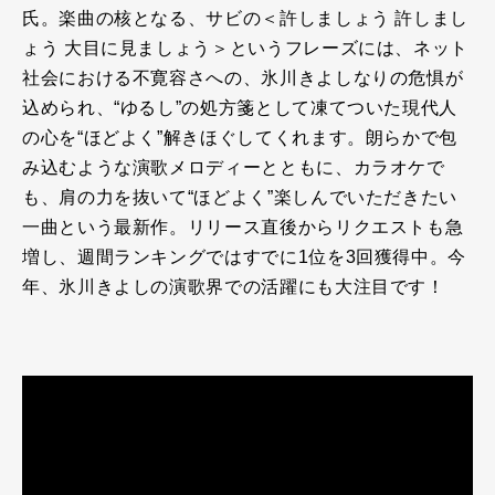
氏。楽曲の核となる、サビの＜許しましょう 許しまし
ょう 大目に見ましょう＞というフレーズには、ネット
社会における不寛容さへの、氷川きよしなりの危惧が
込められ、“ゆるし”の処方箋として凍てついた現代人
の心を“ほどよく”解きほぐしてくれます。朗らかで包
み込むような演歌メロディーとともに、カラオケで
も、肩の力を抜いて“ほどよく”楽しんでいただきたい
一曲という最新作。リリース直後からリクエストも急
増し、週間ランキングではすでに
1
位を
3
回獲得中。今
年、氷川きよしの演歌界での活躍にも大注目です！