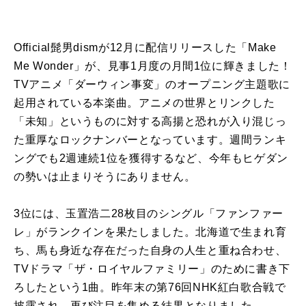
Official髭男
dism
が
12
月に配信リリースした「
Make
Me Wonder
」が、見事
1
月度の月間
1
位に輝きました！
TV
アニメ「ダーウィン事変」のオープニング主題歌に
起用されている本楽曲。アニメの世界とリンクした
「未知」というものに対する高揚と恐れが入り混じっ
た重厚なロックナンバーとなっています。週間ランキ
ングでも
2
週連続
1
位を獲得するなど、今年もヒゲダン
の勢いは止まりそうにありません。
3位には、玉置浩二
28
枚目のシングル「ファンファー
レ」がランクインを果たしました。北海道で生まれ育
ち、馬も身近な存在だった自身の人生と重ね合わせ、
TV
ドラマ「ザ・ロイヤルファミリー」のために書き下
ろしたという
1
曲。昨年末の第
76
回
NHK
紅白歌合戦で
披露され、再び注目を集める結果となりました。