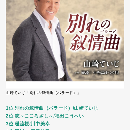
山崎ていじ「別れの叙情曲（バラード）」
1位 別れの叙情曲（バラード）/山崎ていじ
2位 志～こころざし～/福田こうへい
3位 暖流桜/川中美幸