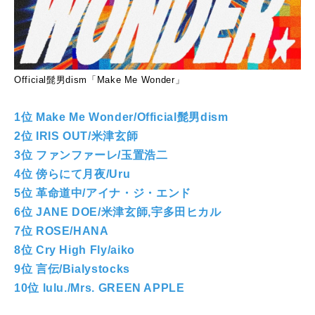
Official髭男dism「Make Me Wonder」
1位 Make Me Wonder/Official髭男dism
2位 IRIS OUT/米津玄師
3位 ファンファーレ/玉置浩二
4位 傍らにて月夜/Uru
5位 革命道中/アイナ・ジ・エンド
6位 JANE DOE/米津玄師,宇多田ヒカル
7位 ROSE/HANA
8位 Cry High Fly/aiko
9位 言伝/Bialystocks
10位 lulu./Mrs. GREEN APPLE