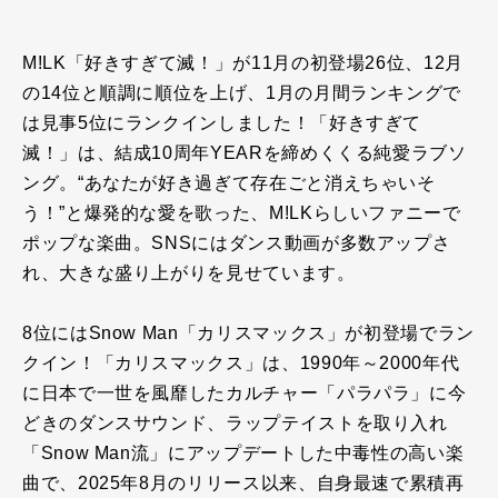
M!LK「好きすぎて滅！」が
11
月の初登場
26
位、
12
月
の
14
位と順調に順位を上げ、
1
月の月間ランキングで
は見事
5
位にランクインしました！「好きすぎて
滅！」は、結成
10
周年
YEAR
を締めくくる純愛ラブソ
ング。
“
あなたが好き過ぎて存在ごと消えちゃいそ
う！
”
と爆発的な愛を歌った、
M!LK
らしいファニーで
ポップな楽曲。
SNS
にはダンス動画が多数アップさ
れ、大きな盛り上がりを見せています。
8位には
Snow Man
「カリスマックス」が初登場でラン
クイン！「カリスマックス」は、
1990
年～
2000
年代
に日本で一世を風靡したカルチャー「パラパラ」に今
どきのダンスサウンド、ラップテイストを取り入れ
「
Snow Man
流」にアップデートした中毒性の高い楽
曲で、
2025
年
8
月のリリース以来、自身最速で累積再