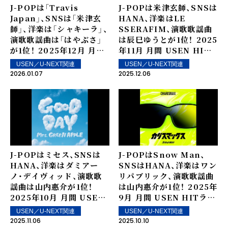
J-POPは「Travis
J-POPは米津玄師、SNSは
Japan」、SNSは「米津玄
HANA、洋楽はLE
師」、洋楽は「シャキーラ」、
SSERAFIM、演歌歌謡曲
演歌歌謡曲は「はやぶさ」
は辰巳ゆうとが1位！―― 2025
が1位！―― 2025年12月 月間
年11月 月間 USEN HIT
USEN HITランキング
ランキング TOP10を発
USEN／U-NEXT関連
USEN／U-NEXT関連
TOP10を発表！
表！
2026.01.07
2025.12.06
J-POPはミセス、SNSは
J-POPはSnow Man、
HANA、洋楽はダミアー
SNSはHANA、洋楽はワン
ノ・デイヴィッド、演歌歌
リパブリック、演歌歌謡曲
謡曲は山内惠介が1位！――
は山内惠介が1位！―― 2025年
2025年10月 月間 USEN
9月 月間 USEN HITラン
HITランキング TOP10を
キング TOP10を発表！
USEN／U-NEXT関連
USEN／U-NEXT関連
発表！
2025.11.06
2025.10.10