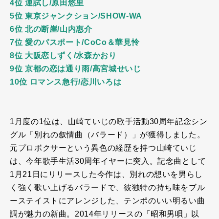
4位 運試し/原田悠里
5位 東京ジャンクション/SHOW-WA
6位 北の断崖/山内惠介
7位 愛のパスポート/CoCo＆華見怜
8位 大阪恋しずく/水森かおり
9位 京都の恋は通り雨/髙宮城せいじ
10位 ロマンス急行/恋川いろは
1月度の
1
位は、山崎ていじの歌手活動
30
周年記念シン
グル「別れの叙情曲（バラード）」が獲得しました。
元プロボクサーという異色の経歴を持つ山崎ていじ
は、今年歌手生活
30
周年イヤーに突入。記念曲として
1
月
21
日にリリースした今作は、別れの想いを男らし
く強く歌い上げるバラードで、彼独特の持ち味をブル
ーステイストにアレンジした、テンポのいい明るい曲
調が魅力の新曲。
2014
年リリースの「昭和男唄」以