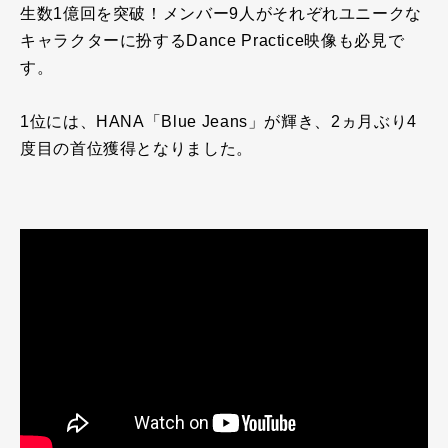
生数
1
億回を突破！メンバー
9
人がそれぞれユニークな
キャラクターに扮する
Dance Practice
映像も必見で
す。
1位には、
HANA
「
Blue Jeans
」が輝き、
2
ヵ月ぶり
4
度目の首位獲得となりました。