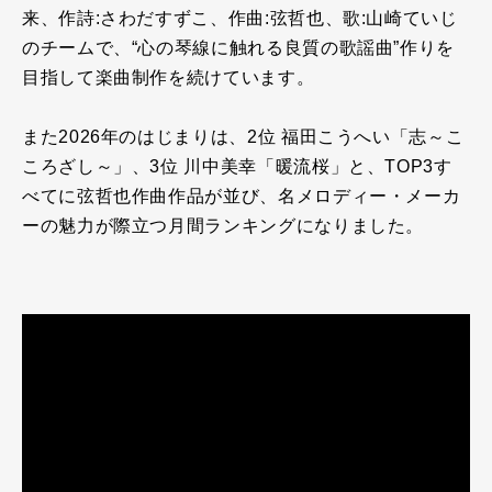
来、作詩
:
さわだすずこ、作曲
:
弦哲也、歌
:
山崎ていじ
のチームで、“心の琴線に触れる良質の歌謡曲”作りを
目指して楽曲制作を続けています。
また
2026
年のはじまりは、
2
位 福田こうへい「志～こ
ころざし～」、
3
位 川中美幸「暖流桜」と、
TOP3
す
べてに弦哲也作曲作品が並び、名メロディー・メーカ
ーの魅力が際立つ月間ランキングになりました。