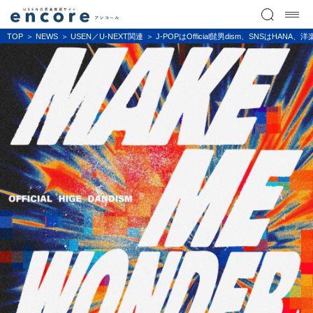
TOP
NEWS
USEN／U-NEXT関連
J-POPはOfficial髭男dism、SNSはH