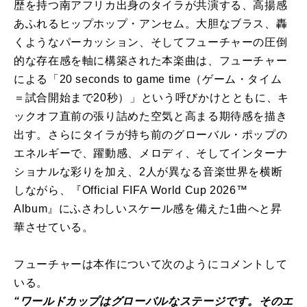
歴を持つ南アフリカ出身の
タイラ
が
共演する
、高揚感
あふれるヒップホップ・アンセム。大胆なブラス、
轟
くようなパーカッション、
そして
フューチャー
の圧倒
的な存在感を軸に構築された本楽
曲
は、
フューチャー
による
「20 seconds to
game
time
（ゲーム・タイム
＝試合開始まで20秒）」
と
いう呼びかけ
と
と
もに、
キ
ックオフ直前の張り詰めた空気
と
高まる期待感を描き
出す。
さらに
タイラ
が
持ち前のグローバル・ポップの
エネルギーで、
躍動感、メロディ、そしてインターナ
ショナルな彩りを加え、
2人
が
異なる音楽世界を横断
しな
が
ら、『Official
FIFA
World Cup
2026
™
Album』
にふさわしいスケール感を備えた1
曲
へ
と
昇
華させている。
フューチャー
は本作について次のようにコメントして
いる。
“
ワールド
カップ
はグローバルなステージです。
そのエ