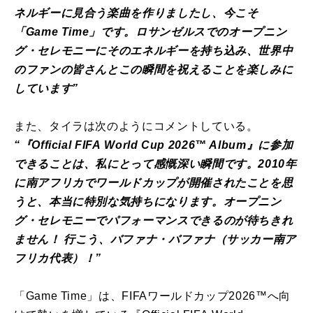
ネルギーに見合う楽
曲
を作りましたし、今こそ
「
Game
Time
」です。ロサンゼルスでのオープニン
グ・
セレモニーにそのエネルギーを持ち込み、
世界中
のファンの皆さん
と
この瞬間を祝えるこ
と
を楽しみに
してい
ます”
また、
タイラ
は次のようにコメントしている。
“『Official
FIFA
World Cup
2026
™ Album』に参加
できるこ
と
は、私に
と
って感慨深い瞬間です。
2010年
に南アフリカで
ワールド
カップ
が
開催されたこ
と
を思
う
と
、本当に特別な気持ちになります。オープニン
グ・
セレモニーでパフォーマンスできるの
が
待ちきれ
ません！ 行こう、バファナ・バファナ（サッカー南ア
フリカ代表）！”
「
Game
Time
」は、
FIFA
ワールド
カップ
2026
™
へ向