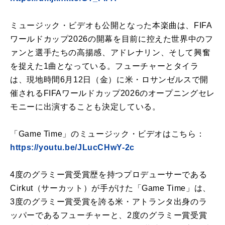
ミュージック・ビデオも公開となった本楽曲は、FIFA
ワールドカップ2026の開幕を目前に控えた世界中のフ
ァンと選手たちの高揚感、アドレナリン、そして興奮
を捉えた1曲となっている。フューチャーとタイラ
は、現地時間6月12日（金）に米・ロサンゼルスで開
催されるFIFAワールドカップ2026のオープニングセレ
モニーに出演することも決定している。
「
Game
Time
」の
ミュージック
・
ビデオ
はこちら：
https://
youtu.be/JLucCHwY-2c
4度のグラミー賞受賞歴を持つプロデューサーである
Cirkut
（サーカット）
が
手
が
けた「
Game
Time
」は、
3度のグラミー賞受賞を誇る米・
アトランタ出身のラ
ッパーである
フューチャー
と
、
2度のグラミー賞受賞