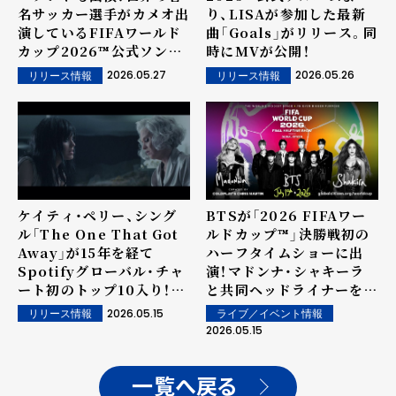
名サッカー選手がカメオ出
り、LISAが参加した最新
演しているFIFAワールド
曲「Goals」がリリース。同
カップ2026™公式ソング
時にMVが公開！
「Dai Dai」のミュージッ
2026.05.27
2026.05.26
リリース情報
リリース情報
ク・ビデオが公開！
ケイティ・ペリー、シング
BTSが「2026 FIFAワー
ル「The One That Got
ルドカップ™」決勝戦初の
Away」が15年を経て
ハーフタイムショーに出
Spotifyグローバル・チャ
演！マドンナ・シャキーラ
ート初のトップ10入り！
と共同ヘッドライナーを務
「FIFAワールドカップ
める
2026.05.15
ライブ／イベント情報
リリース情報
2026」LA開幕式のヘッド
2026.05.15
ライナーに決定
一覧へ戻る