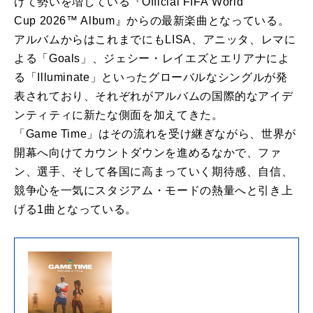
けて勢いを増している『Official
FIFA
World
Cup
2026
™ Album』からの
最新
楽
曲
と
なっている。
アルバム
からはこれまでにもLISA、アニッタ、レマ
に
よる
「
Goals」、ジェシー・レイエズ
と
エリアナ
によ
る
「
Illuminate」
と
いったグローバルなシングル
が
発
表されており、
それぞれ
が
アルバム
の国際的なアイデ
ンティティに新たな側面を加
えてきた。
「
Game
Time
」はその流れを受け継ぎな
が
ら、
世界
が
開幕へ向けてカウントダウンを進めるなかで、ファ
ン、
選手、そして各国に高まっていく期待感、自信、
競争心を一気にスタジアム・
モードの熱量へ
と
引き上
げる1
曲
と
なっている。