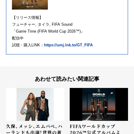
【
リリース
情報】
フューチャー
,
タイラ
,
FIFA
Sound
「
Game
Time
(
FIFA
World Cup
2026
™)」
配信中
試聴・購入LINK：
https://umj.lnk.to/
GT_FIFA
あわせて読みたい関連記事
久保、メッシ、エムバペ、ハ
FIFAワールドカップ
ーランドも出演！世界の著
2026™公式アルバムよ