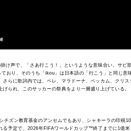
の掛け声で、「さあ行こう！」というような意味合い。サビ部分で、「D
t's go」と歌っており、そのうち「ikou」は日本語の「行こう」と
。さらに歌詞内では、ペレ、マラドーナ、ベッカム、クリス
上げられ、このサッカーの祭典をより一層盛り上げている。
・シチズン教育基金のアンセムでもあり、シャキーラの印税100
る予定で、2026年FIFAワールドカップ™終了までに1億