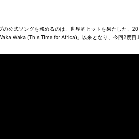
の公式ソングを務めるのは、世界的ヒットを果たした、201
Waka (This Time for Africa)」以来となり、今回2