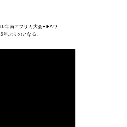
0年南アフリカ大会FIFAワ
度目16年ぶりのとなる。