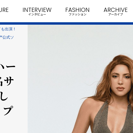
URE
INTERVIEW
FASHION
ARCHIVE
インタビュー
ファッション
アーカイブ
ドも出演！
™公式ソ
ハー
名サ
し
ップ