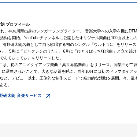
太朗 プロフィール
生まれ、神奈川県出身のシンガーソングライター。 音楽大学への入学を機にDTM
の活動を開始。YouTubeチャンネルに公開したオリジナル楽曲は100曲以上に
1月、清野研太朗名義として自ら歌唱する初のシングル「ウルトラC」をリリー
IA」、5月に「ビャクレンのうた」、6月に「ひとりぼっち狂想曲」と立て続け
でんてぃってぃ』をリリースした。
1月には、初のアニメタイアップ楽曲「異世界協奏曲」をリリース。同楽曲が二
』に選曲されたことで、大きな話題を呼ぶ。同年10月には初のドラマタイア
など、デビュー以来、圧倒的な制作スピードで精力的な活動を展開。今、最
ある。
野研太朗 音楽サービス