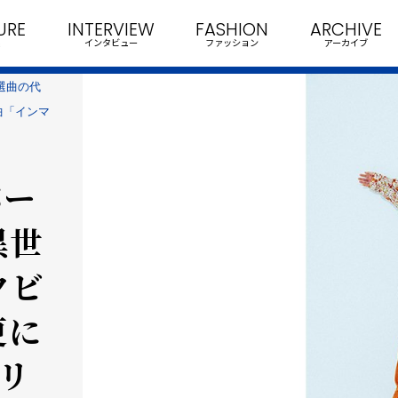
URE
INTERVIEW
FASHION
ARCHIVE
インタビュー
ファッション
アーカイブ
選曲の代
曲「インマ
バー
異世
クビ
更に
リ