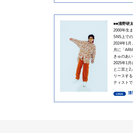
■■清野研
2000年
SNS上で
2024年
月に「AR
きゅのあい
2025年
と二宮と2
リースする
ティストで
清