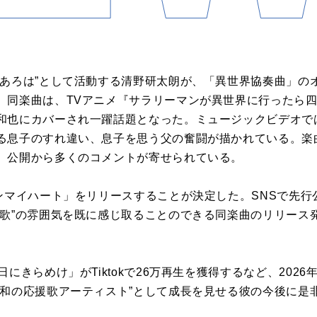
たあろは”として活動する清野研太朗が、「異世界協奏曲」の
。同楽曲は、TVアニメ『サラリーマンが異世界に行ったら
和也にカバーされ一躍話題となった。ミュージックビデオで
る息子のすれ違い、息子を思う父の奮闘が描かれている。楽
、公開から多くのコメントが寄せられている。
インマイハート」をリリースすることが決定した。SNSで先
援歌”の雰囲気を既に感じ取ることのできる同楽曲のリリース
日にきらめけ」がTiktokで26万再生を獲得するなど、202
令和の応援歌アーティスト”として成長を見せる彼の今後に是