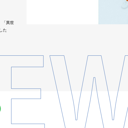
、「異世
した