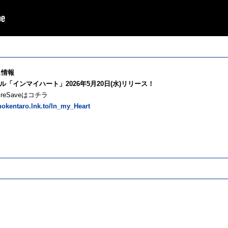
ス情報
ル「インマイハート」2026年5月20日(水)リリース！
/PreSaveはコチラ
inokentaro.lnk.to/In_my_Heart