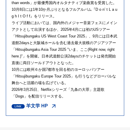
than words」が最優秀国内オルタナティブ楽曲賞を受賞した。
10月8日には1年10か月ぶりとなるフルアルバム『D o n’ t L a u
g h I t O f f』をリリース。
ライブ活動においては、国内外のメジャー音楽フェスにメイン
アクトとして出演するほか、2025年4月には初のUSツアー
「Hitsujibungaku US West Coast Tour 2025」、9月には日本武
道館2daysと大阪城ホールを含む過去最大規模のアジアツアー
「Hitsujibungaku Asia Tour 2025 "いま、ここ(Right now, right
here.)"」を開催。日本武道館公演2daysのチケットは発売開始
直後に両日ソールドアウトとなった。
10月には欧州６か国7都市を回る初のヨーロッパツアー
「Hitsujibungaku Europe Tour 2025」も行うなどグローバルな
舞台へと活躍の場を広げている。
2026年3月25日、Netflixシリーズ「九条の大罪」主題歌
「Dogs」を配信リリースする。
羊文学 HP