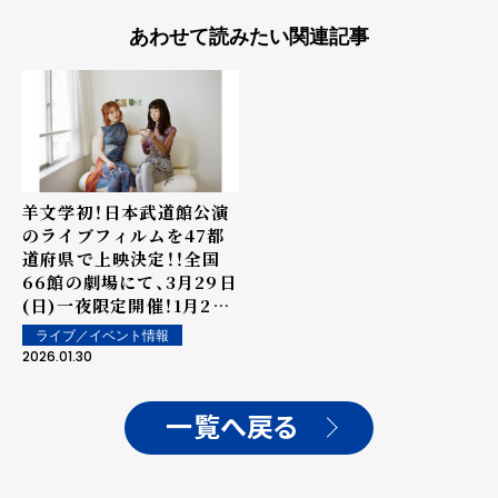
あわせて読みたい関連記事
羊文学初！日本武道館公演
のライブフィルムを47都
道府県で上映決定！！全国
66館の劇場にて、3月29日
(日)一夜限定開催！1月29
日より、チケット先行開
ライブ／イベント情報
始！
2026.01.30
一覧へ戻る