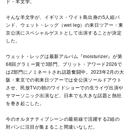
ド・羊文学。
そんな羊文学が、イギリス・ワイト島出身の5人組バ
ンド、ウェット・レッグ（wet leg）の来日ツアー・東
京公演にスペシャルゲストとして出演することが決定
した。
ウェット・レッグは最新アルバム『moisturizer』が第
68回グラミー賞で3部門、ブリット・アワード2026で
は2部門にノミネートされ話題奮闘中。2023年2月の大
阪・東京での初来日ツアーでは全公演ソールドアウト
させ、民放TVの朝のワイドショーでの生ライヴ出演や
サマーソニック出演など、日本でも大きな話題と熱狂
を巻き起こした。
今のオルタナティブシーンの最前線で活躍する2組の
対バンに注目が集まること間違いなしだ。