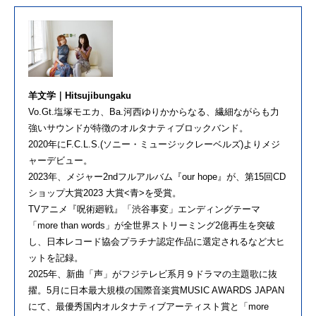
羊文学｜Hitsujibungaku
Vo.Gt.塩塚モエカ、Ba.河西ゆりかからなる、繊細ながらも力
強いサウンドが特徴のオルタナティブロックバンド。
2020年にF.C.L.S.(ソニー・ミュージックレーベルズ)よりメジ
ャーデビュー。
2023年、メジャー2ndフルアルバム『our hope』が、第15回CD
ショップ大賞2023 大賞<青>を受賞。
TVアニメ『呪術廻戦』「渋谷事変」エンディングテーマ
「more than words」が全世界ストリーミング2億再生を突破
し、日本レコード協会プラチナ認定作品に選定されるなど大ヒ
ットを記録。
2025年、新曲「声」がフジテレビ系月９ドラマの主題歌に抜
擢。5月に日本最大規模の国際音楽賞MUSIC AWARDS JAPAN
にて、最優秀国内オルタナティブアーティスト賞と「more