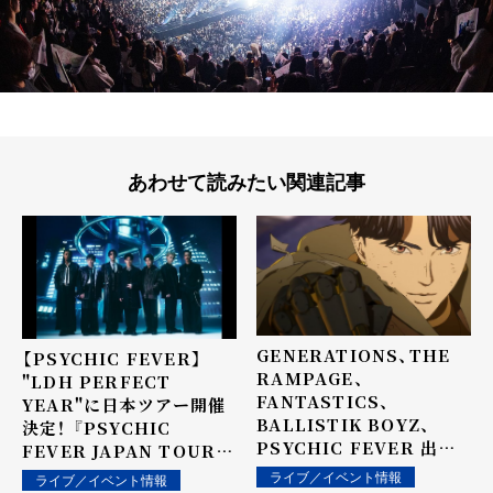
あわせて読みたい関連記事
GENERATIONS、THE
【PSYCHIC FEVER】
RAMPAGE、
"LDH PERFECT
FANTASTICS、
YEAR"に日本ツアー開催
BALLISTIK BOYZ、
決定！ 『PSYCHIC
PSYCHIC FEVER 出
FEVER JAPAN TOUR
演！！ 50万人を動員した伝
2026 "THE ROOTS"』
ライブ／イベント情報
ライブ／イベント情報