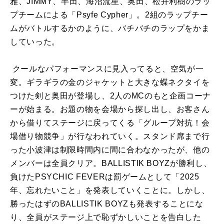
雅、
JIMMY
、半田、海沼流星、奥田、松井利樹のラッ
プチームによる「
Psyfe Cypher
」。
2
組のラップチー
ムがバトルするかのように、バチバチのラップをかま
していった。
クールなパフォーマンスに見入ってると、空気が一
変。ギラギラの金のジャケットと大きな蝶ネクタイを
つけた剣と奥田が登場し、
2
人の
MC
のもと企画コーナ
ーが始まる。お題の物を会場から探し出し、お客さん
から借りてステージに戻ってくる「グループ対抗！会
場借り物競争」が行なわれていく。スタンド席まで行
った小波津は制限時間内に間に合わなかったが、他の
メンバーは全員クリア。
BALLISTIK BOYZ
が勝利し、
負けた
PSYCHIC FEVER
は罰ゲームとして「
2025
年、忘れたいこと」を発表していくことに。しかし、
勝ったはずの
BALLISTIK BOYZ
も発表することにな
り、全員がステージ上で恥ずかしいことを告白した