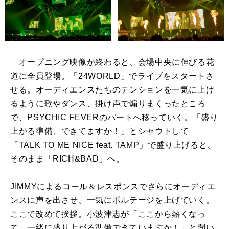
オープニング映像が終わると、会場中央に伸びる花
道に全員登場。「
24WORLD
」でライブをスタートさ
せる。オーディエンスたちのテンションを一気に上げ
るように歌やダンス、掛け声で煽りまくったところ
で、
PSYCHIC FEVER
のパートへ移っていく。「盛り
上がる準備、できてますか！」とシャウトして
「
TALK TO ME NICE feat. TAMP
」で盛り上げると、
そのまま「
RICH&BAD
」へ。
JIMMY
によるコール＆レスポンスでさらにオーディエ
ンスに声を出させ、一気にボルテージを上げていく。
ここで改めて挨拶。小波津志が「ここから熱くなっ
て、一緒に盛り上がる準備できていますか！」と問い