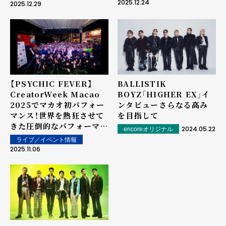
説のライブが最新アニメー
4月大阪公演を皮切りに５
2025.12.24
2025.12.29
ション映像とともにスクリ
都市を巡る！！ さらに来夏
ーンに甦る！LIVE IN
にNEW ALBUM発売&ワ
THEATER『BATTLE OF
ールドツアーの開催も発
TOKYO -うつくしき嘘-』
表！
アニメパートの最新映像公
開！
【PSYCHIC FEVER】
BALLISTIK
CreatorWeek Macao
BOYZ「HIGHER EX」イ
2025でマカオ初パフォー
ンタビュー――さらなる高み
マンス！世界を熱狂させて
を目指して
きた圧倒的なパフォーマン
2024.05.22
encoreオリジナル
スで観客を魅了
ライブ／イベント情報
2025.11.06