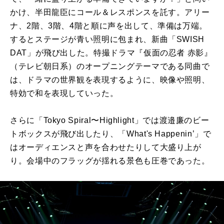
かけ、半田龍臣にコール＆レスポンスを託す。アリー
ナ、
2
階、
3
階、
4
階と順に声を出して、準備は万端。
するとステージが青い照明に包まれ、新曲「
SWISH
DAT
」が飛び出した。特撮ドラマ『仮面の忍者 赤影』
（テレビ朝日系）のオープニングテーマである同曲で
は、ドラマの世界観を表現するように、映像や照明、
特効で和を表現していった。
さらに「
Tokyo Spiral
〜
Highlight
」では渡邉廉のビー
トボックスが飛び出したり、「
What's Happenin
’」で
はオーディエンスと声を合わせたりして大盛り上が
り。会場中のフラッグが揺れる景色も圧巻であった。