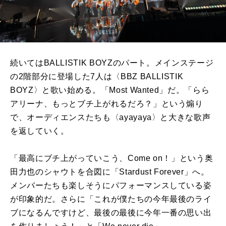
続いては
BALLISTIK BOYZ
のパート。メインステージ
の
2
階部分に登場した
7
人は〈
BBZ BALLISTIK
BOYZ
〉と歌い始める。「
Most Wanted
」だ。「らら
アリーナ、もっとブチ上がれるだろ？」という煽り
で、オーディエンスたちも〈
ayayaya
〉と大きな歌声
を返していく。
「最高にブチ上がっていこう、
Come on
！」という奥
田力也のシャウトを合図に「
Stardust Forever
」へ。
メンバーたちも楽しそうにパフォーマンスしている姿
が印象的だ。さらに「これが僕たちの今年最後のライ
ブになるんですけど、最後の最後に今年一番の思い出