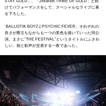
STAY GOLD
」、「
24karats TRIBE OF GOLD
」と続
けてパフォーマンスをして、スペシャルなライブに幕
を下ろした。
BALLISTIK BOYZ
と
PSYCHIC FEVER
、それぞれの
良さが際立ちながらも一つの景色を描いていった同公
演。まさに
"THE FESTIVAL"
というタイトルにふさわ
しい、熱と歓声が交差する一夜であった。