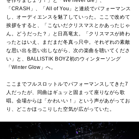
を作りましょう！」と「
We never die
」、
「
CRASH
」、「
All of You
」と連続でパフォーマンス
し、オーディエンスを魅了していった。ここで改めて
挨拶をすると、「こないだクリスマスとかあったじゃ
ん。どうだった？」と日髙竜太。「クリスマスが終わ
ったとはいえ、まだまだ冬真っ只中。それぞれの素敵
な思い出を思い出しながら、次の楽曲を聴いてくださ
い」と、
BALLISTIK BOYZ
初のウィンターソング
「
Winter Glow
」へ。
ここまでフルスロットルでパフォーマンスしてきた
7
人だったが、同曲はギュッと固まって座りながら歌
唱。会場からは「かわいい！」という声があがってお
り、どこかほっこりした空気が広がっていた。