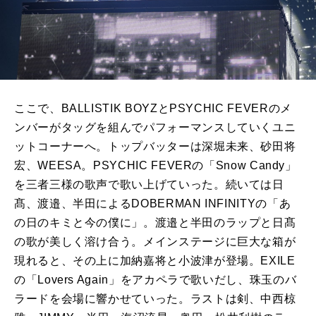
ここで、
BALLISTIK BOYZ
と
PSYCHIC FEVER
のメ
ンバーがタッグを組んでパフォーマンスしていくユニ
ットコーナーへ。トップバッターは深堀未来、砂田将
宏、
WEESA
。
PSYCHIC FEVER
の「
Snow Candy
」
を三者三様の歌声で歌い上げていった。続いては日
髙、渡邉、半田による
DOBERMAN INFINITY
の「あ
の日のキミと今の僕に」。渡邉と半田のラップと日髙
の歌が美しく溶け合う。メインステージに巨大な箱が
現れると、その上に加納嘉将と小波津が登場。
EXILE
の「
Lovers Again
」をアカペラで歌いだし、珠玉のバ
ラードを会場に響かせていった。ラストは剣、中西椋