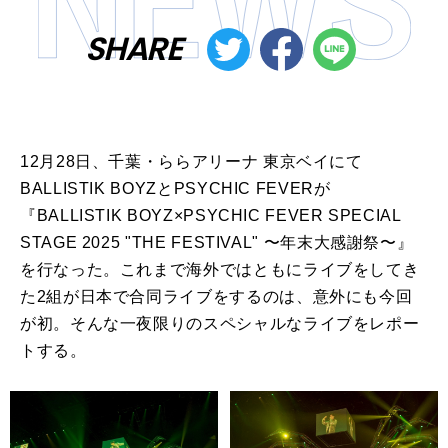
SHARE
12月
28
日、千葉・ららアリーナ 東京ベイにて
BALLISTIK BOYZ
と
PSYCHIC FEVER
が
『
BALLISTIK BOYZ×PSYCHIC FEVER SPECIAL
STAGE 2025 "THE FESTIVAL"
〜年末大感謝祭〜』
を行なった。これまで海外ではともにライブをしてき
た
2
組が日本で合同ライブをするのは、意外にも今回
が初。そんな一夜限りのスペシャルなライブをレポー
トする。