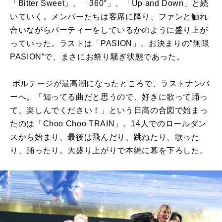
「
Bitter Sweet
」、「
360°
」、「
Up and Down
」と続
いていく。メンバーたちは客席に降り、ファンと触れ
合いながらパーティーをしているかのように盛り上が
っていった。ラストは「
PASION
」。お決まりの
“
無限
PASION”
で、まさにお祭り騒ぎ状態であった。
ボルテージが最高潮になったところで、ラストナンバ
ーへ。「知ってる曲だと思うので、好きに歌って踊っ
て、楽しんでください！」という日髙の合図で始まっ
たのは「
Choo Choo TRAIN
」。
14
人でのロールダン
スから始まり、最後は飛んだり、跳ねたり、歌った
り、踊ったり。大盛り上がりで本編に幕を下ろした。