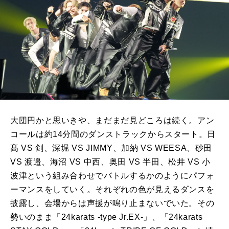
大団円かと思いきや、まだまだ見どころは続く。アン
コールは約
14
分間のダンストラックからスタート。日
髙
VS
剣、深堀
VS JIMMY
、加納
VS WEESA
、砂田
VS
渡邉、海沼
VS
中西、奥田
VS
半田、松井
VS
小
波津という組み合わせでバトルするかのようにパフォ
ーマンスをしていく。それぞれの色が見えるダンスを
披露し、会場からは声援が鳴り止まないでいた。その
勢いのまま「
24karats -type Jr.EX-
」、「
24karats