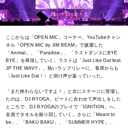
ここからは「
OPEN MIC
」コーナー。
YouTube
チャン
ネル『
OPEN MIC by JIM BEAM
』で披露した
「
Animal
」、「
Paradise
」、「ラストダンスに
BYE
BYE
」を再現していく。ラストは「
Just Like Dat feat.
JP THE WAVY
」。熱いラップリレーに、客席からも
〈
Just Like Dat
！〉と掛け声が返っていった。
「まだ終わらないですよ！」と次にステージに登場し
たのは、
DJ RYOGA
。ビートに合わせて声出しをした
ところで、
DJ RYOGA
のプレイで「
IGNITION
」へ。
全員でタオルを振り回していく。さらに「
Meant to
be
」、「
BAKU BAKU
」、「
SUMMER HYPE
」、