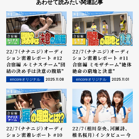
あわせて読みたい関連記事
22/7（ナナニジ）オーディ
22/7（ナナニジ）オーディ
ション密着レポート #12――
ション密着レポート #11――
合宿編 ルミナスチーム"団
合宿編 ミモザチーム"絶体
結の決め手は決意の腹筋"
絶命の窮地と決意"
2025.11.08
2025.11.01
encoreオリジナル
encoreオリジナル
22/7（ナナニジ）オーディ
22/7（相川奈央、河瀬詩、
ション密着レポート #10――
椎名桜月）インタビュー――今