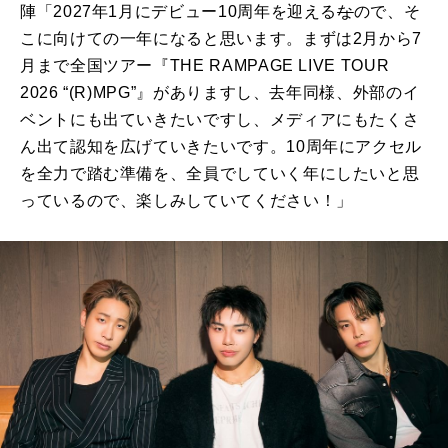
陣「
2027
年
1
月にデビュー
10
周年を迎える
な
ので、そ
こに向けての一年になると思います。まずは
2
月から
7
月まで全国ツアー『
THE RAMPAGE LIVE TOUR
2026 “(R)MPG”
』がありますし、去年同様、外部のイ
ベントにも出ていきたいですし、メディアにもたくさ
ん出て認知を広げていきたいです。
10
周年にアクセル
を全力で踏む準備を、全員でしていく年にしたいと思
っているので、楽しみしていてください！」