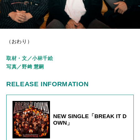
（おわり）
取材・文／小林千絵
写真／野﨑 慧嗣
RELEASE INFORMATION
NEW SINGLE「BREAK IT D
OWN」