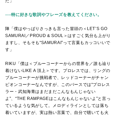
た」
──特に好きな歌詞やフレーズを教えてください。
陣「僕はやっぱりさっきも言った冒頭の＜
LET’S GO
SAMURAI
／
PROUD & SOUL
＞はすごく気分も上がり
ますし、そもそも“
SAMURAI
”って言葉もカッコいいで
す」
RIKU「僕は＜ブルーコーナーからの世界を／誰も辿り
着けない
LIKE A
頂上＞です。プロレスでは、リングの
ブルーコーナーが挑戦者で、レッドコーナーがチャン
ピオンコーナーなんですが、このバースでは“プロレス
ラー・武知海青はまだまだこんなもんじゃない
よ”、“
THE RAMPAGE
はこんなもんじゃないよ”と言っ
ているような気がして。メロディラインとしては落ち
着いていますが、実は熱い言葉で、自分で聴いても火