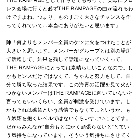
THE RAMPAGE
として作らせてもらって、実際にプロ
レス会場に行くと必ず
THE RAMPAGE
の曲が流れるわ
けですよね。つまり、ものすごく大きなチャンスを作
ってくれていて…本当にありがたいと思います」
陣「何よりもメンバー全員のケツに火をつけたことが
大きいと思います。メンバーがグループとは別の場所
で活躍して、結果を残して話題になっていくって、
THE RAMPAGE
にとっては素晴らしいことなので。し
かもセンスだけではなくて、ちゃんと努力もして、自
分で勝ち取った結果です。この海青の活躍を見て火が
つかないメンバーは
THE RAMPAGE
に向いていないと
言ってもいいくらい、全員が刺激を受けています。し
かもそれは嫉妬という感情でもなくて…というか、も
う嫉妬を抱くレベルではないくらいすごいことです。
だからみんなが“自分もとにかく頑張らないと”と
て
い
う気持ちになっています。そういう気持ちにさせてく