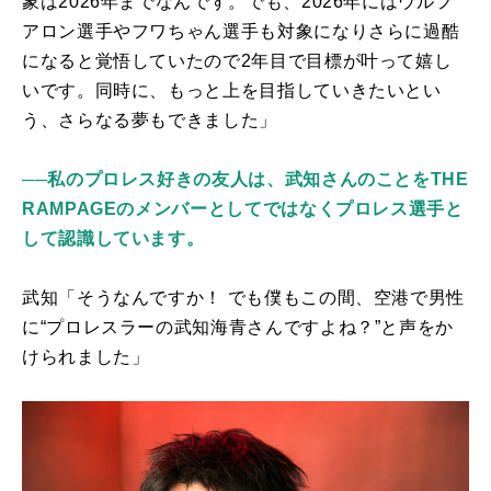
象は
2026
年までなんです。でも、
2026
年にはウルフ
アロン選手やフワちゃん選手も対象になりさらに過酷
になると覚悟していたので
2
年目で目標が叶って嬉し
いです。同時に、もっと上を目指していきたいとい
う、さらなる夢もできました」
──私のプロレス好きの友人は、武知さんのことをTHE
RAMPAGEのメンバーとしてではなくプロレス選手と
して認識しています。
武知「そうなんですか！ でも僕もこの間、空港で男性
に“プロレスラーの武知海青さんですよね？”と声をか
けられました」