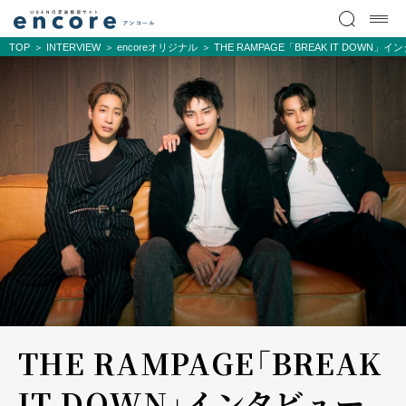
TOP
INTERVIEW
encoreオリジナル
THE RAMPAGE「BREAK IT DO
THE RAMPAGE「BREAK
IT DOWN」インタビュー――