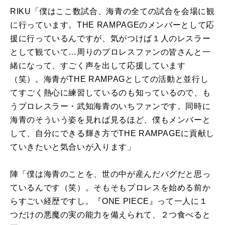
RIKU「僕はここ数試合、海青の全ての試合を会場に観
に行っています。
THE RAMPAGE
のメンバーとして応
援に行っているんですが、気がつけば１人のレスラー
として観ていて…周りのプロレスファンの皆さんと一
緒になって、すごく声を出して応援しています
（笑）。海青が
THE RAMPAG
としての活動と並行し
てすごく熱心に練習しているのも知っているので、も
うプロレスラー・武知海青のいちファンです。同時に
海青のそういう姿を見れば見るほど、僕もメンバーと
して、自分にできる輝き方で
THE RAMPAGE
に貢献し
ていきたいと気合いが入ります」
陣「僕は海青のことを、世の中が産んだバグだと思っ
ているんです（笑）。そもそもプロレスを始める前か
らすごい経歴ですし。『
ONE PIECE
』って一人に１
つだけの悪魔の実の能力を備えられて、２つ食べると