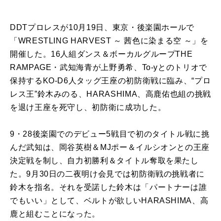
DDTプロレスが10月19日、東京・後楽園ホールで
「WRESTLING HARVEST ～ 茜色に染まる空 ～」を
開催した。16人組ダンス＆ボーカルグループTHE
RAMPAGE・武知海青が上野勇希、To-yとのトリオで
保持するKO-D6人タッグ王座の初防衛戦に臨み、“プロ
レス王”鈴木みのる、HARASHIMA、高鹿佑也組の挑戦
を退け王座を死守し、初防衛に成功した。
9・28後楽園でのデビュー5戦目で初のタイトル戦に挑
んだ武知は、岡谷英樹＆MJポー＆イルシオンとの王座
決定戦を制し、自力初勝利＆タイトル奪取を果たし
た。9月30日の二夜明け会見では初防衛戦の挑戦者に
鈴木を指名。それを受諾した鈴木は「パートナーは誰
でもいい」として、ベルトが欲しいHARASHIMA、高
鹿と組むことになった。