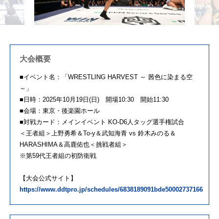
大会概要
■イベント名：「WRESTLING HARVEST ～ 茜色に染まる空
～」
■日時：2025年10月19日(日) 開場10:30 開始11:30
■会場：東京・後楽園ホール
■対戦カード：メインイベント KO-D6人タッグ選手権試合
＜王者組＞上野勇希＆To-y＆武知海青 vs 鈴木みのる＆
HARASHIMA＆高鹿佑也＜挑戦者組＞
※第59代王者組の初防衛戦
【大会公式サイト】
https://www.ddtpro.jp/schedules/6838189091bde50002737166