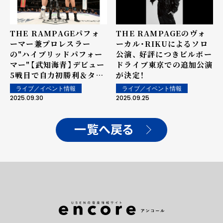
THE RAMPAGEパフォ
THE RAMPAGEのヴォ
ーマー兼プロレスラー
ーカル・RIKUによるソロ
の"ハイブリッドパフォー
公演、 好評につきビルボー
マー"【武知海青】デビュー
ドライブ東京での追加公演
5戦目で自力初勝利＆タイ
が決定！
トル初戴冠の快挙！
ライブ／イベント情報
ライブ／イベント情報
2025.09.30
2025.09.25
一覧へ戻る