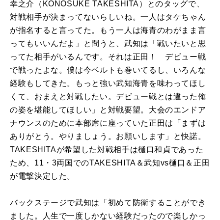
幸之介（KONOSUKE TAKESHITA）とのタッグで、
対戦相手が決まってないらしいね。一人はタケちゃん
が指名すると言ってた。もう一人は海青のわがまま言
ってもいいんだよ」と問うと、武知は「戦いたいと思
ってた相手がいるんです。それは正田！ デビュー戦
で戦ったよな。僕は今ベルトも巻いてるし、いろんな
経験もしてきた。もっと強い武知海青を味わってほし
くて、おまえと対戦したい。デビュー戦とは違った俺
の姿を堪能してほしい」と対戦要望。大会のエンドア
ナウンスのために本部席に座っていた正田は「まずは
ありがとう。やりましょう。お願いします」と快諾。
TAKESHITAが希望した対戦相手は樋口和貞であった
ため、11・3両国でのTAKESHITA＆武知vs樋口＆正田
が電撃決定した。
バックステージで武知は「初めて防衛することができ
ました。人生で一度しかない経験だったので楽しかっ