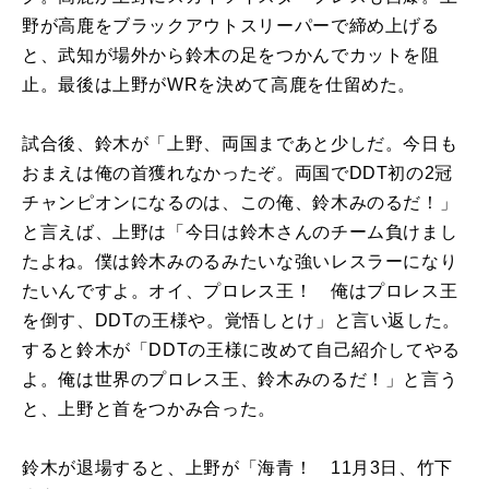
野が高鹿をブラックアウトスリーパーで締め上げる
と、武知が場外から鈴木の足をつかんでカットを阻
止。最後は上野がWRを決めて高鹿を仕留めた。
試合後、鈴木が「上野、両国まであと少しだ。今日も
おまえは俺の首獲れなかったぞ。両国でDDT初の2冠
チャンピオンになるのは、この俺、鈴木みのるだ！」
と言えば、上野は「今日は鈴木さんのチーム負けまし
たよね。僕は鈴木みのるみたいな強いレスラーになり
たいんですよ。オイ、プロレス王！ 俺はプロレス王
を倒す、DDTの王様や。覚悟しとけ」と言い返した。
すると鈴木が「DDTの王様に改めて自己紹介してやる
よ。俺は世界のプロレス王、鈴木みのるだ！」と言う
と、上野と首をつかみ合った。
鈴木が退場すると、上野が「海青！ 11月3日、竹下