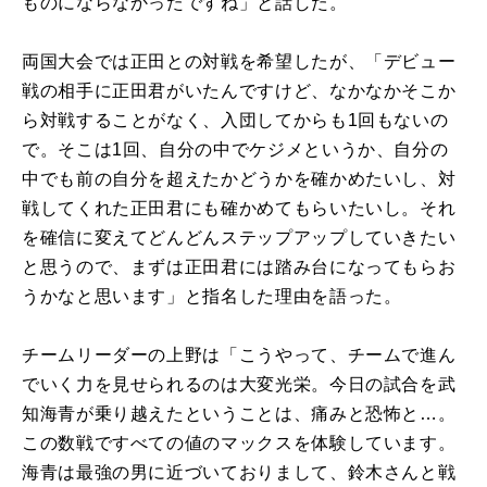
ものにならなかったですね」と話した。
両国大会では正田との対戦を希望したが、「デビュー
戦の相手に正田君がいたんですけど、なかなかそこか
ら対戦することがなく、入団してからも1回もないの
で。そこは1回、自分の中でケジメというか、自分の
中でも前の自分を超えたかどうかを確かめたいし、対
戦してくれた正田君にも確かめてもらいたいし。それ
を確信に変えてどんどんステップアップしていきたい
と思うので、まずは正田君には踏み台になってもらお
うかなと思います」と指名した理由を語った。
チームリーダーの上野は「こうやって、チームで進ん
でいく力を見せられるのは大変光栄。今日の試合を武
知海青が乗り越えたということは、痛みと恐怖と…。
この数戦ですべての値のマックスを体験しています。
海青は最強の男に近づいておりまして、鈴木さんと戦