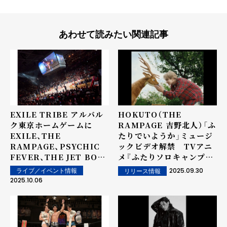
あわせて読みたい関連記事
EXILE TRIBE アルバル
HOKUTO（THE
ク東京ホームゲームに
RAMPAGE 吉野北人）「ふ
EXILE、THE
たりでいようか」ミュージ
RAMPAGE、PSYCHIC
ックビデオ解禁 TVアニ
FEVER、THE JET BOY
メ『ふたりソロキャンプ』
BANGERZが登場！
OPテーマ曲
2025.09.30
ライブ／イベント情報
リリース情報
2025.10.06