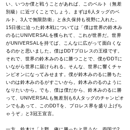
い、いつか僕と戦うことがあれば、このベルト（無差
別級）に近づくことでしょう。まずは6人タッグのベ
ルト、3人で無限防衛」と永久保持も視野に入れた。
15日後に迫った鈴木戦については「僕は世界の鈴木み
のるにUNIVERSALを獲られて、これが世界だ。世界
がUNIVERSALを持てば、こんなに広がって面白くな
るのかと思いました。僕はDDTプロレスの王様です。
それで、世界の鈴木みのるに勝つことで、僕がDDTに
いながら世界に届けられる。そんな、世界に響くチャ
ンピオンになってみせます。僕が鈴木みのるに勝ちた
いのは鈴木みのるがすごいから。鈴木みのるのように
なりたいから。でも、僕は僕だから、鈴木みのるに勝
って、UNIVERSALも無差別も6人タッグのチャンピオ
ンでもあって、このDDTを、プロレス界を盛り上げち
ゃうぞ」と3冠王宣言。
一方、鈴木は「上野、俺に勝ったと思うな。両国で2