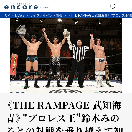
TOP
NEWS
ライブ／イベント情報
《THE RAMPAGE 武知海青》"プロレス
《THE RAMPAGE 武知海
青》"プロレス王"鈴木みの
るとの対戦を乗り越えて初