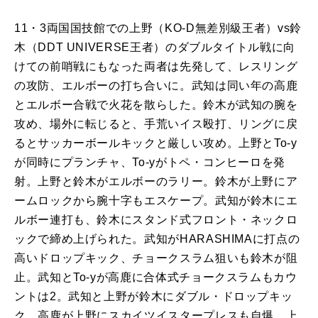
11・3両国国技館での上野（KO-D無差別級王者）vs鈴
木（DDT UNIVERSE王者）のダブルタイトル戦に向
けての前哨戦にもなった両者は先発して、レスリング
の攻防、エルボーの打ち合いに。武知は同い年の高鹿
とエルボー合戦で火花を散らした。鈴木が武知の腕を
攻め、場外に転じると、手荒いイス殴打、リングに戻
るとサッカーボールキックと厳しい攻め。上野とTo-y
が同時にプランチャ、To-yがトペ・コンヒーロを発
射。上野と鈴木がエルボーのラリー。鈴木が上野にア
ームロックから腕十字もエスケープ。武知が鈴木にエ
ルボー連打も、鈴木にスタンド式フロント・ネックロ
ックで締め上げられた。武知がHARASHIMAに打点の
高いドロップキック、チョークスラム狙いも鈴木が阻
止。武知とTo-yが高鹿に合体式チョークスラムもカウ
ントは2。武知と上野が鈴木にダブル・ドロップキッ
ク。高鹿が上野にスカイツイスタープレスも自爆。上