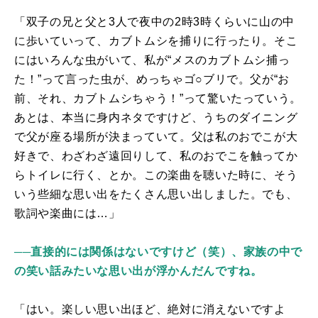
「双子の兄と父と
3
人で夜中の
2
時
3
時くらいに山の中
に歩いていって、カブトムシを捕りに行ったり。そこ
にはいろんな虫がいて、私が“メスのカブトムシ捕っ
た！”って言った虫が、めっちゃゴ○ブリで。父が“お
前、それ、カブトムシちゃう！”って驚いたっていう。
あとは、本当に身内ネタですけど、うちのダイニング
で父が座る場所が決まっていて。父は私のおでこが大
好きで、わざわざ遠回りして、私のおでこを触ってか
らトイレに行く、とか。この楽曲を聴いた時に、そう
いう些細な思い出をたくさん思い出しました。でも、
歌詞や楽曲には…」
──直接的には関係はないですけど（笑）、家族の中で
の笑い話みたいな思い出が浮かんだんですね。
「はい。楽しい思い出ほど、絶対に消えないですよ