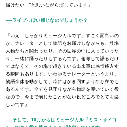
届けたい！”と思いながら演じています
」
──ライブっぽい感じなのでしょうか？
「いえ、しっかりミュージカルです。すごく面白いの
が、ナレーターとして物語をお届け
しながらも
、登場
人物たちと
関わったり
、その
世界の中に
入っていった
り、一緒に踊ったりもするんです。俯瞰して
語る
だけ
ではなくて、
その場で起きている出来事
に感情移入す
る瞬間
もあります。
いわゆるナレーターというより、
物語全体を動かして、時にはかき回すような存在でも
あるんです。全てを見守りながら物語を導いていく役
なので、
今まで
演じたことがない役どころ
でとても楽
しいです」
──そして、10月からはミュージカル『ミス・サイゴ