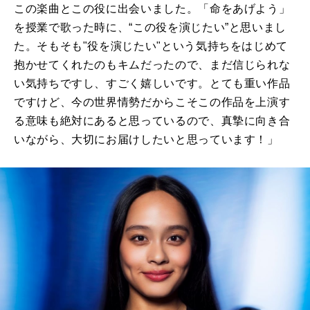
この楽曲とこの役に出会いました。「命をあげよう」
を授業で歌った時に、“この役を演じたい”と思いまし
た。
そもそも"役を演じたい"
と
いう気持ちをはじめて
抱かせてくれたのも
キムだったので、まだ信じられな
い
気持ちですし
、すごく嬉しいです。とても重い作品
ですけど、今の世界情勢だからこそ
この作品を上演す
る意味
も絶対にあると思っているので、
真摯に向き合
いながら、大切にお届けしたいと思っています！
」