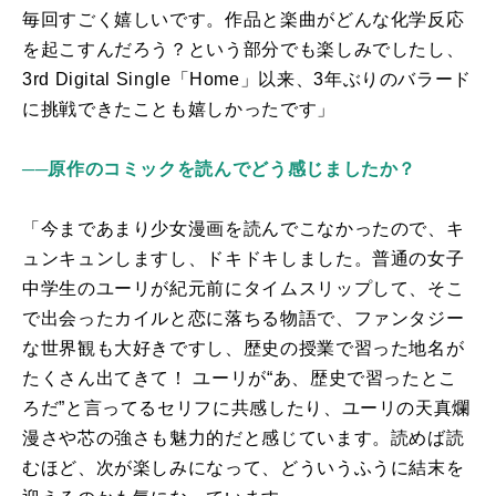
毎回すごく嬉しいです。作品と楽曲がどんな化学反応
を起こすんだろう？という部分でも楽しみでしたし、
3rd Digital Single
「
Home
」以来、3年ぶりのバラード
に挑戦できたことも嬉しかったです」
──原作のコミックを読んでどう感じましたか？
「今まであまり少女漫画を読んでこなかったので、キ
ュンキュンしますし、ドキドキしました。普通の女子
中学生のユーリが紀元前にタイムスリップして、そこ
で出会ったカイルと恋に落ちる物語で、ファンタジー
な世界観も大好きですし、歴史の授業で習った地名が
たくさん出てきて！ ユーリが“あ、歴史で習ったとこ
ろだ”と言ってるセリフに共感したり、ユーリの天真爛
漫さや芯の強さも魅力的だと感じています。読めば読
むほど、次が楽しみになって、どういうふうに結末を