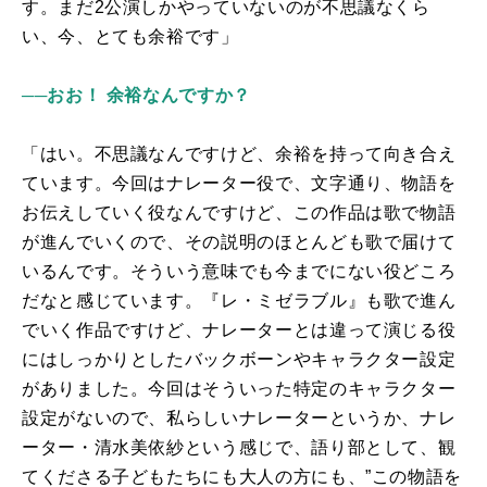
す。まだ
2
公演しかやっていないのが不思議なくら
い、今、とても余裕です」
──おお！ 余裕なんですか？
「はい。不思議なんですけど、余裕
を持って向き合え
ています
。
今回はナレーター役で
、文字通り、物語を
お伝えしていく
役なんですけど、
この作品は歌で物語
が進んでいくので、
その説明のほとんども歌で届けて
いるんです。
そういう意味でも
今までにない
役どころ
だなと感じています。
『レ・ミゼラブル』も歌で進ん
でいく作品ですけど、ナレーターとは違って
演じる役
にはしっかりとしたバックボーンやキャラクター設定
がありました。今回は
そういった特定のキャラクター
設定がないので、
私らしいナレーターというか、ナレ
ーター・清水美依紗という感じで、語り部として、
観
てくださる子どもたちにも大人の方にも、”この物語を