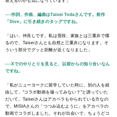
迎えるのかも気になっています」
──作詞、作曲、編曲はTaisei Todaさんです。前作
「Dive」に引き続きのタッグですね。
「はい、仲良しです。私は普段、家族とは三重弁で喋
るので、
Taisei
さんとも自然と三重弁になります。そ
ういう部分でグッと距離が近くなりました」
──Xでのやりとりを見ると、以前からの知り合いなん
ですね。
「私がニューヨークに留学していた時に、別の人を経
由して、“コラボ動画を撮ってみない？”と誘っていた
だいて。
Taisei
さんはアカペラもやられている方なの
で、
MISIA
さんの「つつみ込むように」をアカペラの
動画でコラボしました。それが出会いで、ちょうどコ