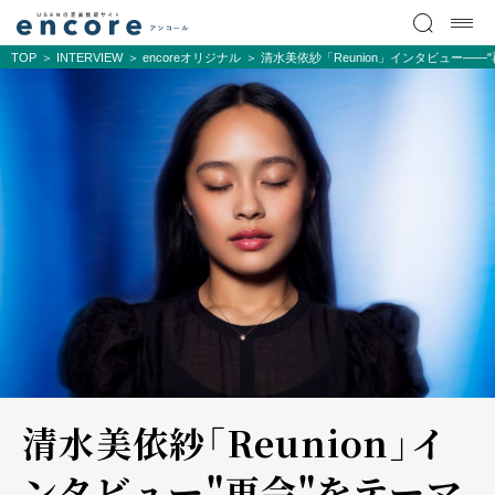
TOP
INTERVIEW
encoreオリジナル
清水美依紗「Reunion」インタビュー―
清水美依紗「Reunion」イ
ンタビュー――"再会"をテーマ