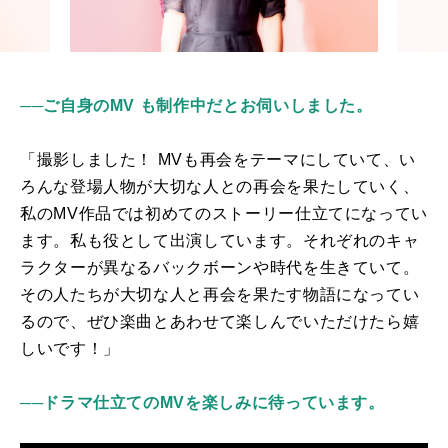
──
ご自身のMV も制作中だとお伺いしました。
「撮影しました！
MV
も再会を
テーマにしていて
、い
ろんな登場人物が
大切な人との再会を果たしていく、
私のMV作品では初めての
ストーリー仕立て
になってい
ます。私も役として出演しています。それぞれのキャ
ラクターが
異なるバックボーンや時代を生きていて
。
その人たちが大切な人と再会を果たす物語になってい
るので、
ぜひ楽曲とあわせて楽しんでいただけたら嬉
しいです！
」
──ドラマ仕立ての
MV
を楽しみに待っています。