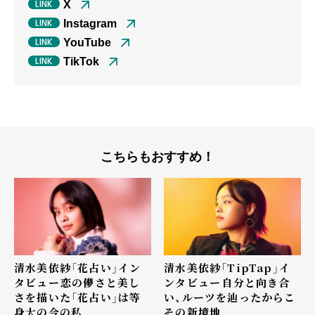
X
Instagram
YouTube
TikTok
こちらもおすすめ！
清水美依紗「花占い」イン
清水美依紗「TipTap」イ
タビュー――恋の儚さと美し
ンタビュー――自分と向き合
さを描いた「花占い」は等
い、ルーツを辿ったからこ
身大の今の私
その新境地