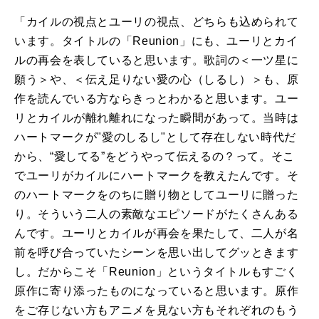
「カイルの視点とユーリの視点、どちら
も込められて
います。
タイトルの「
Reunion
」にも、ユーリとカイ
ルの再会
を表している
と思います。歌詞の＜一ツ星に
願う＞や、＜伝え足りない愛の心（しるし）＞も、原
作を読んでいる方
ならきっと
わかると思います。ユー
リとカイルが離れ離れになった瞬間があって。
当時は
ハートマークが"愛のしるし"として存在しない時代だ
から
、“愛してる”をどうやって伝えるの？
って。
そこ
でユーリが
カイルにハートマークを教えたんです。そ
のハートマークを
のちに贈り物としてユーリに贈った
り。
そういう二人の素敵なエピソードがたくさんある
んです。
ユーリとカイルが再会を果たして、二人が名
前を呼び合っていたシーンを思い出してグッときます
し。
だからこそ「Reunion」というタイトルもすごく
原作に寄り添ったものになっていると思います。
原作
を
ご存じない方も
アニメを見ない方も
それぞれの
もう