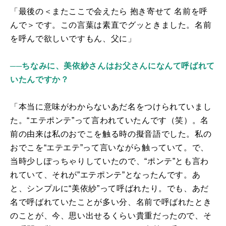
「最後の＜またここで会えたら 抱き寄せて 名前を呼
んで＞です。この言葉は素直でグッときました。名前
を呼んで欲しいですもん、父に」
──ちなみに、美依紗さんはお父さんになんて呼ばれて
いたんですか？
「本当に意味がわからないあだ名をつけられていまし
た。“エテポンテ”って言われていたんです（笑）。
名
前の由来は
私のおでこを触る時の擬音語でした。私の
おでこを“エテエテ”って言いながら触っていて。で、
当時少しぽっちゃりしていたので、“ポンテ”とも言わ
れて
いて、それが”エテポンテ”となったんです
。あ
と、シンプルに“美依紗”って呼ばれたり。でも、あだ
名で呼ばれていたことが多い分、名前で呼ばれたとき
のことが、今、思い出せるくらい貴重だったので、そ