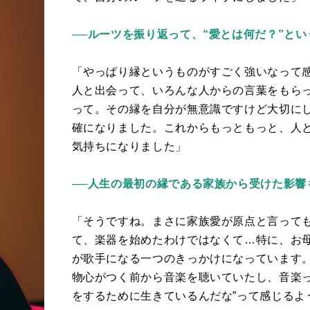
──ルーツを振り返って、“愛とは何だ？”と
「やっぱり縁というものがすごく強いなって
人と出会って、いろんな人からの言葉をもら
って。その縁を自分が無意識ですけど大切に
確になりました。これからもっともっと、人と
気持ちになりました」
──人生の最初の縁である家族から受けた影響
「そうですね。まさに家族愛が原点と言って
て、楽器を始めたわけではなくて…特に、お
が歌手になる一つのきっかけになっています
物心がつく前から音楽を聴いていたし、音楽っ
をするために生きているんだな”って感じるよ