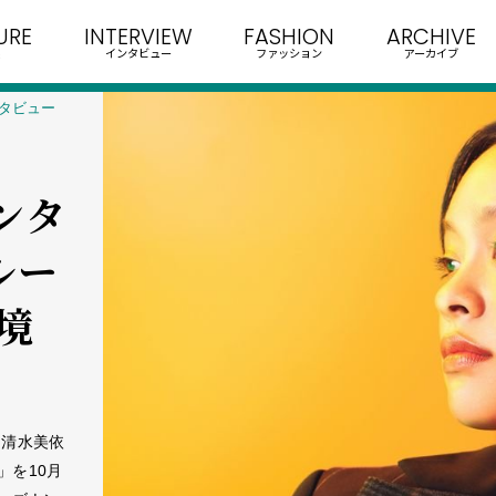
URE
INTERVIEW
FASHION
ARCHIVE
インタビュー
ファッション
アーカイブ
ンタビュー
インタ
ルー
境
った清水美依
」を10月