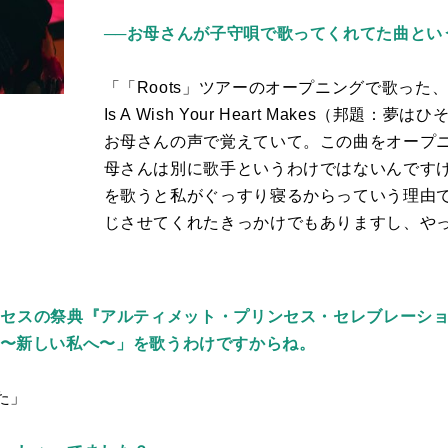
──お母さんが子守唄で歌ってくれてた曲とい
「「
Roots
」ツアーのオープニングで歌った
Is A Wish Your Heart Makes
（邦題：夢はひ
お母さんの声で覚えていて。この曲をオープ
母さんは別に歌手というわけではないんです
を歌うと私がぐっすり寝るからっていう理由
じさせてくれたきっかけでもありますし、や
ンセスの祭典『アルティメット・プリンセス・セレブレーシ
 Now〜新しい私へ〜」を歌うわけですからね。
た」