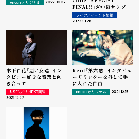
Code" SPECIAL
2022.03.15
encoreオリジナル
FINAL!!」＠中野サンプラ
ザ――ライブレポート
ライブ／イベント情報
2022.01.28
木下百花「悪い友達」イン
Reol『第六感』インタビュ
タビュー――好きな音楽と向
ー――リミッターを外して手
き合って
に入れた自由
2021.12.15
USEN／U-NEXT関連
encoreオリジナル
2021.12.27