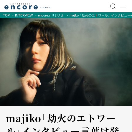
TOP
INTERVIEW
encoreオリジナル
majiko「劫火のエトワール」インタビュ
majiko「劫火のエトワー
ル」インタビュー――言葉は発