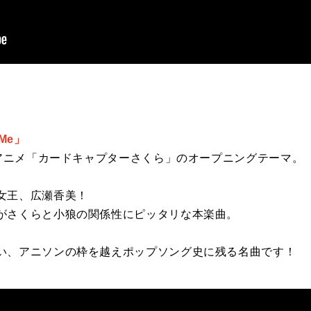
 Me」
Vアニメ「カードキャプターさくら」のオープニングテーマ。
女王、広瀬香美！
がさくらと
小狼の関係性にピッタリ
な本楽曲。
い、アニソンの枠を越えポップソング史に残る名曲です！