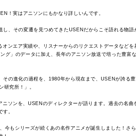
SEN！実はアニソンにもかなり詳しいんです。
送し、その変遷を見つめてきたUSENだからこそ語れる物語
けるオンエア実績や、リスナーからのリクエストデータなどを
 ランキング」のデータに加え、長年のアニソン放送で培った豊
。
その進化の過程を、1980年から現在まで、USENが誇る
ソン研究所！」。
9年のアニソンを、USENのディレクターが語ります。過去の名
です。
る中、今もシリーズが続くあの名作アニメが誕生しました！さ