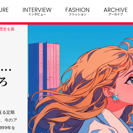
URE
INTERVIEW
FASHION
ARCHIVE
インタビュー
ファッション
アーカイブ
の歴史を振
..
ろ
返る定期
め、今のア
999年を