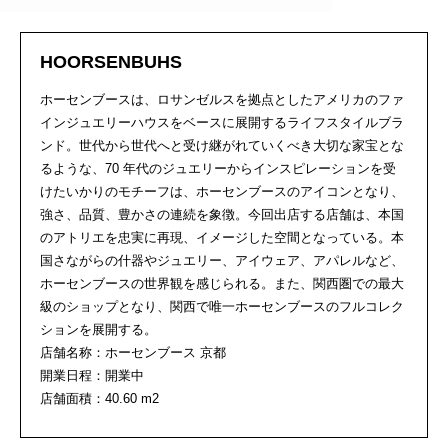
HOORSENBUHS
ホーセンブースは、ロサンゼルスを拠点としたアメリカのファ
インジュエリーハウスをベースに展開するライフスタイルブラ
ンド。世代から世代へと受け継がれていくべき大切な家宝とな
るような、70 年代のジュエリーからインスピレーションを受
けたいかりのモチーフは、ホーセンブースのアイコンとなり、
強さ、品質、豊かさの連続を象徴。今回出店する店舗は、本国
のアトリエを忠実に再現、イメージした空間となっている。本
国さながらの什器やジュエリー、アイウェア、アパレルなど、
ホーセンブースの世界観を感じられる。また、関⻄圏での最大
級のショップとなり、関⻄で唯一ホーセンブースのフルコレク
ションを展開する。
店舗名称：ホーセンブース 京都
開業日程：開業中
店舗面積：40.60 m2