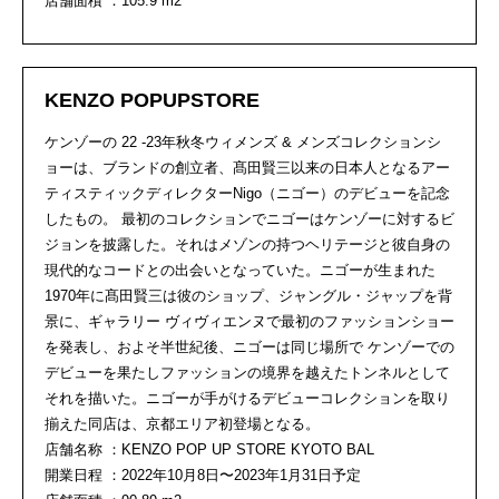
店舗面積 ：105.9 m2
KENZO POPUPSTORE
ケンゾーの 22 -23年秋冬ウィメンズ & メンズコレクションシ
ョーは、ブランドの創立者、髙田賢三以来の日本人となるアー
ティスティックディレクターNigo（ニゴー）のデビューを記念
したもの。 最初のコレクションでニゴーはケンゾーに対するビ
ジョンを披露した。それはメゾンの持つヘリテージと彼自身の
現代的なコードとの出会いとなっていた。ニゴーが生まれた
1970年に髙田賢三は彼のショップ、ジャングル・ジャップを背
景に、ギャラリー ヴィヴィエンヌで最初のファッションショー
を発表し、およそ半世紀後、ニゴーは同じ場所で ケンゾーでの
デビューを果たしファッションの境界を越えたトンネルとして
それを描いた。ニゴーが手がけるデビューコレクションを取り
揃えた同店は、京都エリア初登場となる。
店舗名称 ：KENZO POP UP STORE KYOTO BAL
開業日程 ：2022年10月8日〜2023年1月31日予定