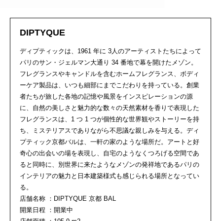
DIPTYQUE
ディプティックは、1961 年に 3人のアーティストたちによって
パリのサン・ジェルマン大通り 34 番地で幕を開けたメゾン。
フレグランスやキャンドルを含むホームフレグランス、ボディ
ーケア製品は、いつも細部にまでこだわりを持っている。創業
者たちが旅した各地の記憶や風景をインスピレーションの源
に、自然の美しさと魅力的な数々の天然素材を香りで表現した
フレグランスは、1 つ 1 つが個性的な世界観やストーリーを持
ち、ミステリアスでありながら不思議な親しみを与える。ディ
プティック京都バルは、一軒の家のような場所だ。アートと好
奇心の出会いの場を表現し、自宅のようなくつろげる空間であ
ると同時に、別世界に来たようなメゾンの発祥地であるパリの
インテリアの魅力と日本建築様式も感じられる場所となってい
る。
店舗名称 ：DIPTYQUE 京都 BAL
開業日程 ：開業中