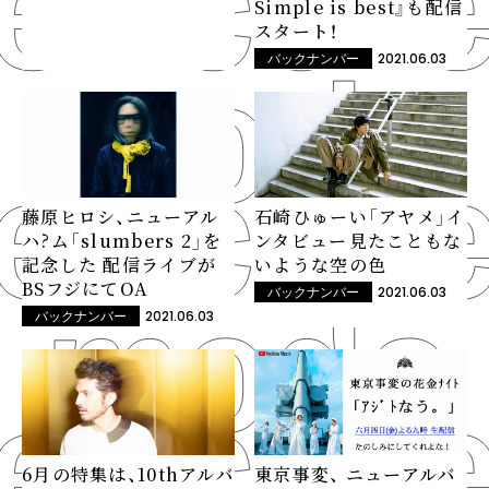
Simple is best』も配信
スタート！
2021.06.03
バックナンバー
藤原ヒロシ、ニューアル
石崎ひゅーい「アヤメ」イ
ハ?ム「slumbers 2」を
ンタビュー――見たこともな
記念した 配信ライブが
いような空の色
BSフジにてOA
2021.06.03
バックナンバー
2021.06.03
バックナンバー
6月の特集は、10thアルバ
東京事変、 ニューアルバ