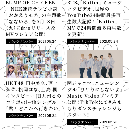
BUMP OF CHICKEN
BTS、「Butter」ミュージ
NHK連続テレビ小説
ックビデオ、世界の
「おかえりモネ」の主題歌
YouTube24時間最多再
「なないろ」を5月18日
生数大記録！ 「Butter」
（火）に配信リリース＆
MVで24時間最多再生数
MVプレミア公開！
を更新！
2021.05.24
2021.05.24
バックナンバー
バックナンバー
HKT48 田中美久、運上
関ジャニ∞、ニューシン
弘菜、松岡はな、上島 楓
グル「ひとりにしないよ」
インタビュー――JR九州との
Music Videoプレミア
コラボの14thシングル
公開！TikTokにて#みま
「君とどこかへ行きたい」
もりダンスチャレンジも
スタート！
2021.05.24
バックナンバー
2021.05.23
バックナンバー