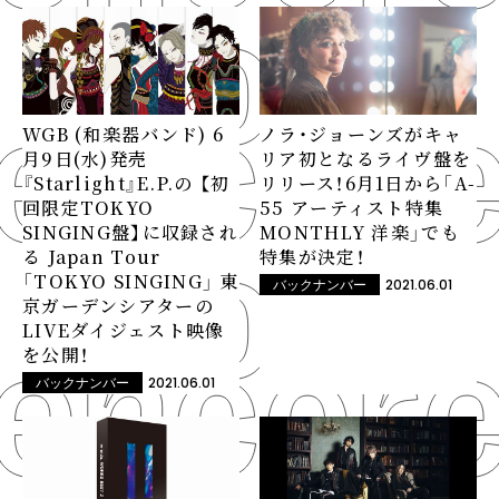
WGB (和楽器バンド) 6
ノラ・ジョーンズがキャ
月9日(水)発売
リア初となるライヴ盤を
『Starlight』E.P.の 【初
リリース！6月1日から「A-
回限定TOKYO
55 アーティスト特集
SINGING盤】に収録され
MONTHLY 洋楽」でも
る Japan Tour
特集が決定！
「TOKYO SINGING」 東
2021.06.01
バックナンバー
京ガーデンシアターの
LIVEダイジェスト映像
を公開！
2021.06.01
バックナンバー