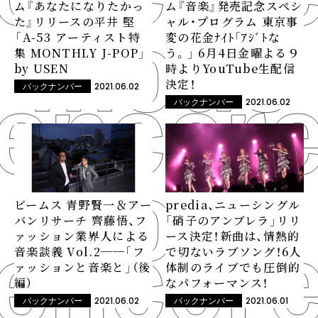
ム『あなたになりたかっ
ム『音楽』発売記念スペシ
た』リリースの平井 堅
ャル・プログラム 東京事
――「A-53 アーティスト特
変の花金ﾅｲﾄ「ｱｼﾞﾄな
集 MONTHLY J-POP」
う。」 6月4日金曜よる９
by USEN
時よりYouTube生配信
決定！
2021.06.02
バックナンバー
2021.06.02
バックナンバー
ビームス 青野賢一＆アー
predia、ニューシングル
バンリサーチ 齊藤悟、フ
「硝子のアンブレラ」リリ
ァッション業界人による
ース決定！新曲は、情熱的
音楽談義 Vol.2──「フ
で切ないラブソング！6人
ァッションと音楽と」（後
体制のライブでも圧倒的
編）
なパフォーマンス！
2021.06.02
2021.06.01
バックナンバー
バックナンバー