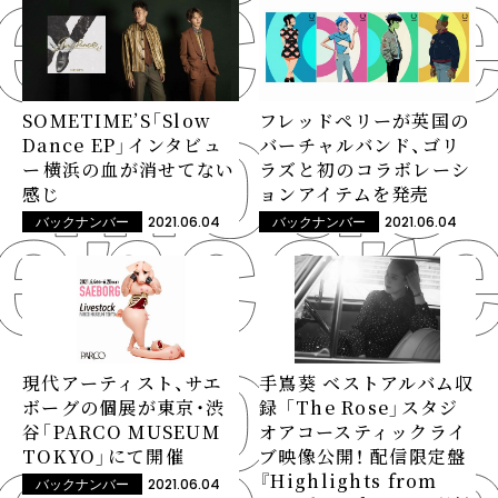
SOMETIME’S「Slow
フレッドペリーが英国の
Dance EP」インタビュ
バーチャルバンド、ゴリ
ー――横浜の血が消せてない
ラズと初のコラボレーシ
感じ
ョンアイテムを発売
2021.06.04
2021.06.04
バックナンバー
バックナンバー
現代アーティスト、サエ
手嶌葵 ベストアルバム収
ボーグの個展が東京・渋
録 「The Rose」スタジ
谷「PARCO MUSEUM
オアコースティックライ
TOKYO」にて開催
ブ映像公開！ 配信限定盤
『Highlights from
2021.06.04
バックナンバー