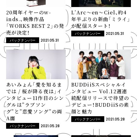
20周年イヤーのw-
L’Arc～en～Ciel、約4
inds.、映像作品
年半ぶりの新曲「ミライ」
「WORKS BEST 2」の発
が配信スタート！
売が決定！
2021.05.31
バックナンバー
2021.05.31
バックナンバー
あいみょん「愛を知るま
BUDDiiSスペシャルイ
では / 桜が降る夜は」イ
ンタビュー Vol.1――2週連
ンタビュー――11作目のシン
続配信リリースで待望の
グルは”ラブソン
デビュー！BUDDiiSの素
グ”と”恋愛ソング”の両
顔と魅力
A面
2021.05.28
バックナンバー
2021.05.28
バックナンバー