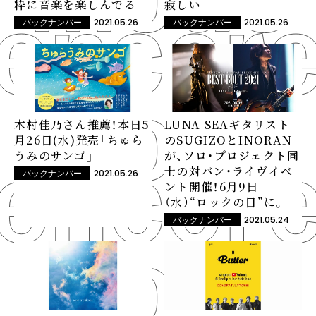
寂しい
粋に音楽を楽しんでる
2021.05.26
2021.05.26
バックナンバー
バックナンバー
木村佳乃さん推薦！本日5
LUNA SEAギタリスト
月26日(水)発売「ちゅら
のSUGIZOとINORAN
うみのサンゴ」
が、ソロ・プロジェクト同
士の対バン・ライヴイべ
2021.05.26
バックナンバー
ント開催！6月9日
（水）“ロックの日”に。
2021.05.24
バックナンバー