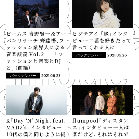
ビームス 青野賢一＆アー
ヒグチアイ 「縁」インタ
バンリサーチ 齊藤悟、フ
ビュー――二番を好きだって
ァッション業界人による
言ってくれる人に
音楽談義 Vol.2──「フ
2021.05.26
バックナンバー
ァッションと音楽とDJ
と」（前編）
2021.05.28
バックナンバー
flumpool「ディスタン
K「Day ‘N’ Night feat.
ス」インタビュー――一人は
MADz’s」インタビュー
楽だけど、それはそれで
――10代の僕と同じように純