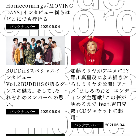
Homecomings『MOVING
DAYS』インタビュー――僕らは
どこにでも行ける
2021.06.04
バックナンバー
BUDDiiSスペシャルイ
加藤ミリヤがアニメに！？
ンタビュー
羅川真里茂による描きお
Vol.2――BUDDiiSが語るダ
ろしミリヤを公開！ アニ
ンスの魅力。そして、そ
メ「ましろのおと」エンデ
れぞれのメンバーへの思
ィング主題歌「この夢が
い。
醒めるまで feat.吉田兄
弟」CDジャケットに起
2021.06.04
バックナンバー
用！
2021.06.04
バックナンバー