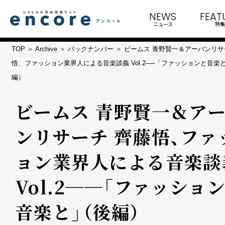
NEWS
FEAT
ニュース
特集
TOP
Archive
バックナンバー
ビームス 青野賢一＆アーバンリサ
悟、ファッション業界人による音楽談義 Vol.2──「ファッションと音楽
編）
ビームス 青野賢一＆ア
ンリサーチ 齊藤悟、ファ
ョン業界人による音楽談
Vol.2──「ファッショ
音楽と」（後編）