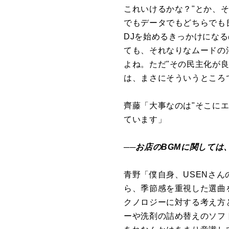
これいけるかな？"とか、
でもデータでもどちらでも
DJを始めるきっかけにな
ても、それなりなムードの
よね。ただ"その民主化が
は、まさにそういうところ
齊藤「大事なのは"そこに
ています」
──お店のBGMに関して
青野「僕自身、USENさ
ら、季節感を重視した選曲
クノロジーに対する考え方
ーや洗剤の詰め替えのソフ