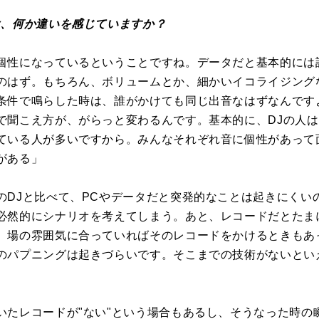
は、何か違いを感じていますか？
個性になっているということですね。データだと基本的には
のはず。もちろん、ボリュームとか、細かいイコライジング
条件で鳴らした時は、誰がかけても同じ出音なはずなんです
で聞こえ方が、がらっと変わるんです。基本的に、DJの人
ている人が多いですから。みんなそれぞれ音に個性があって
がある」
のDJと比べて、PCやデータだと突発的なことは起きにくい
必然的にシナリオを考えてしまう。あと、レコードだとたま
、場の雰囲気に合っていればそのレコードをかけるときもあ
のパプニングは起きづらいです。そこまでの技術がないとい
いたレコードが"ない"という場合もあるし、そうなった時の