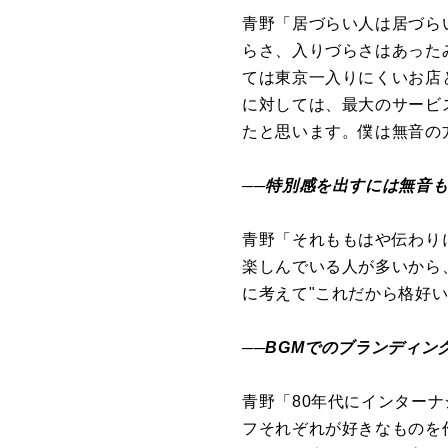
青野「居づらい人は居づら
らさ、入りづらさはあった
ては東京一入りにくいお店
に対しては、最大のサービ
たと思います。僕は無音の
──特別感を出すには無音
青野「それももはや伝わり
楽しんでいる人が多いから
に考えて"これだから格好
──BGMでのブランディ
青野「80年代にインター
フそれぞれが好きなものを