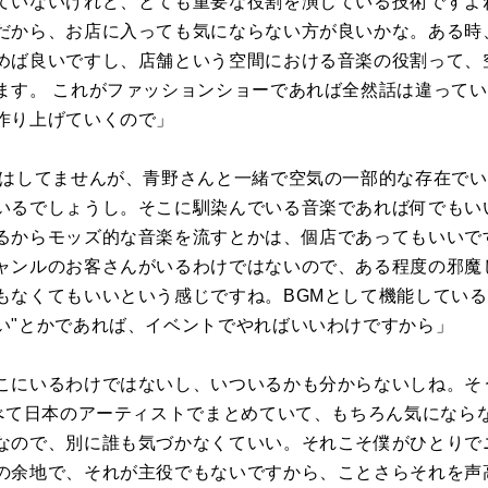
ていないけれど、とても重要な役割を演じている技術ですよ
だから、お店に入っても気にならない方が良いかな。ある時
めば良いですし、店舗という空間における音楽の役割って、
ます。 これがファッションショーであれば全然話は違って
作り上げていくので」
曲はしてませんが、青野さんと一緒で空気の一部的な存在で
いるでしょうし。そこに馴染んでいる音楽であれば何でもい
るからモッズ的な音楽を流すとかは、個店であってもいいで
ャンルのお客さんがいるわけではないので、ある程度の邪魔
もなくてもいいという感じですね。BGMとして機能している
い"とかであれば、イベントでやればいいわけですから」
こにいるわけではないし、いついるかも分からないしね。そ
すべて日本のアーティストでまとめていて、もちろん気になら
なので、別に誰も気づかなくていい。それこそ僕がひとりで
の余地で、それが主役でもないですから、ことさらそれを声