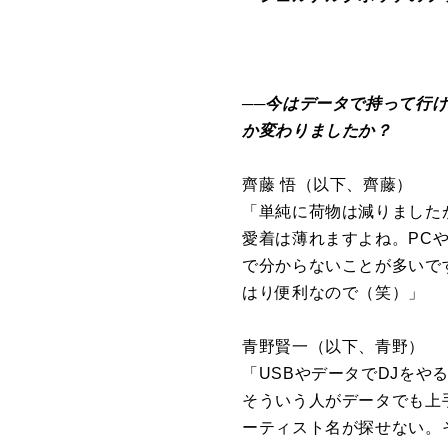
──今はデータで持って行
か変わりましたか？
齊藤 悟（以下、齊藤）
「単純に荷物は減りました
愛着は薄れますよね。PC
で分からないことが多いです
はり便利なので（笑）」
青野賢一（以下、青野）
「USBやデータでDJを
そういう人がデータでも上
ーティスト名が探せない。