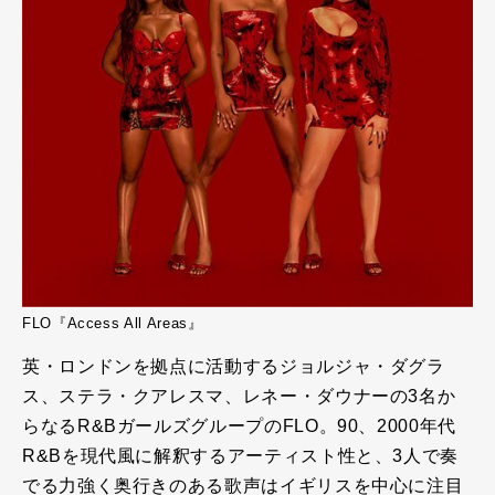
FLO『Access All Areas』
英・ロンドンを拠点に活動するジョルジャ・ダグラ
ス、ステラ・クアレスマ、レネー・ダウナーの3名か
らなるR&BガールズグループのFLO。90、2000年代
R&Bを現代風に解釈するアーティスト性と、3人で奏
でる力強く奥行きのある歌声はイギリスを中心に注目