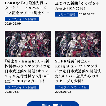
Lounge『A』最速先行ス
込まれた新曲『そくばきゅ
タート！ ― アルバムリリ
んらぶ』MV公開！
ース記念ツアー『騎士X -
2026.03.27
リリース情報
Knight X - Live Tour
ライブ／イベント情報
2026-2027『Tier１』』
2026.06.09
―
「騎士X - Knight X -」新
STPR所属「騎士X -
体制初のワンマンライブを
Knight X -」ワンマンラ
日本武道館で開催！オフィ
イブを日本武道館で開催決
シャル先行受付を6月14日
定！メンバー全員からのメ
(土)23:00にスタート！
ッセージも公開！
ライブ／イベント情報
ライブ／イベント情報
2025.06.17
2025.06.02