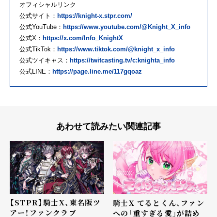
オフィシャルリンク
公式サイト：
https://knight-x.stpr.com/
公式YouTube：
https://www.youtube.com/@Knight_X_info
公式X：
https://x.com/Info_KnightX
公式TikTok：
https://www.tiktok.com/@knight_x_info
公式ツイキャス：
https://twitcasting.tv/c:knighta_info
公式LINE：
https://page.line.me/117gqoaz
あわせて読みたい関連記事
【STPR】騎士X、東名阪ツ
騎士X てるとくん、ファン
アー！ファンクラブ
への「重すぎる愛」が詰め