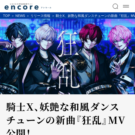
TOP
NEWS
リリース情報
騎士X、妖艶な和風ダンスチューンの新曲『狂乱』M
騎士X、妖艶な和風ダンス
チューンの新曲『狂乱』MV
公開！