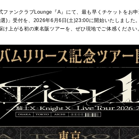
ファンクラブLounge『A』にて、最も早くチケットをお
抽選)」受付を、2026年6月6日(土)23:00に開始いたしました
駆け上がる初の東名阪ツアーを、ぜひ現地でご体感ください