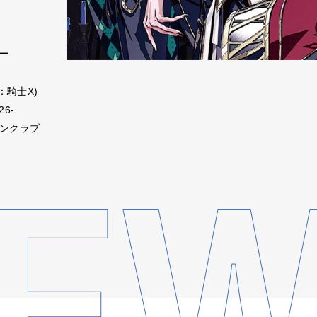
―
：騎士X)
26-
ファンクラブ