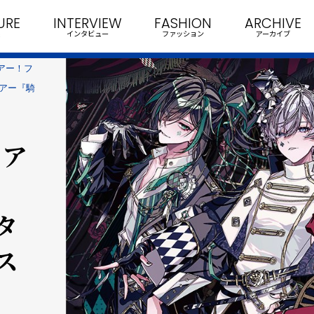
URE
INTERVIEW
FASHION
ARCHIVE
インタビュー
ファッション
アーカイブ
アー！フ
ツアー『騎
ツア
タ
ス