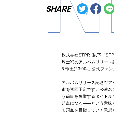
SHARE
株式会社STPR (以下「ST
騎士X)のアルバムリリース記念ツア
6日(土)23:00に 公式
アルバムリリース記念ツアー『騎士X
市を巡回予定です。公演名の
う節目を象徴するタイトルで
起点になる――という意味が込め
て頂点を目指していく意思