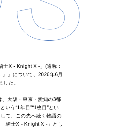
 Knight X -」(通称：
ier１』』について、2026年6月
しました。
１』』では、大阪・東京・愛知の3都
う“1年目”“1枚目”とい
として、この先へ続く物語の
 - Knight X -」とし