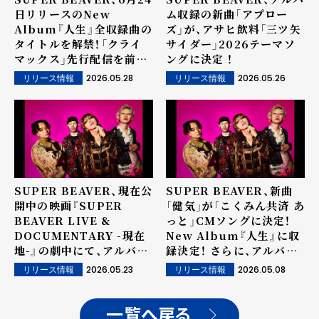
日リリースのNew
ム収録の新曲「アプロー
Album『人生』全収録曲の
ズ」が、アサヒ飲料「三ツ矢
タイトルを解禁！「クライ
サイダー」2026テーマソ
マックス」先行配信を前
ングに決定 ！
に、アルバム全貌が明らか
2026.05.28
2026.05.26
リリース情報
リリース情報
に！
SUPER BEAVER、現在公
SUPER BEAVER、新曲
開中の映画『SUPER
「健気」が「こくみん共済 あ
BEAVER LIVE &
っと」CMソングに決定！
DOCUMENTARY -現在
New Album『人生』に収
地-』の劇中にて、アルバム
録決定！ さらに、アルバム
『人生』収録の新曲「告白」
曲順が一部解禁！
2026.05.23
2026.05.08
リリース情報
リリース情報
が使用されていることが明
らかに！
一覧へ戻る