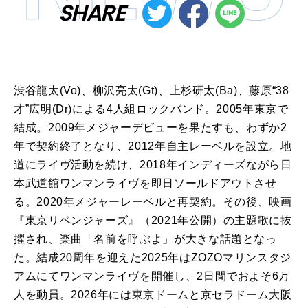
SHARE
渋谷龍太(Vo)、柳沢亮太(Gt)、上杉研太(Ba)、藤原“38
才”広明(Dr)による4人組ロックバンド。2005年東京で
結成。2009年メジャーデビューを果たすも、わずか2
年で契約終了となり、2012年自主レーベルを設立。地
道にライヴ活動を続け、2018年インディーズながら日
本武道館ワンマンライヴを即日ソールドアウトさせ
る。2020年メジャーレーベルと再契約。その後、映画
『東京リベンジャーズ』（2021年公開）の主題歌に抜
擢され、楽曲「名前を呼ぶよ」が大きな話題となっ
た。結成20周年を迎えた2025年はZOZOマリンスタジ
アムにてワンマンライヴを開催し、2日間でおよそ6万
人を動員。2026年には東京ドームと京セラドーム大阪