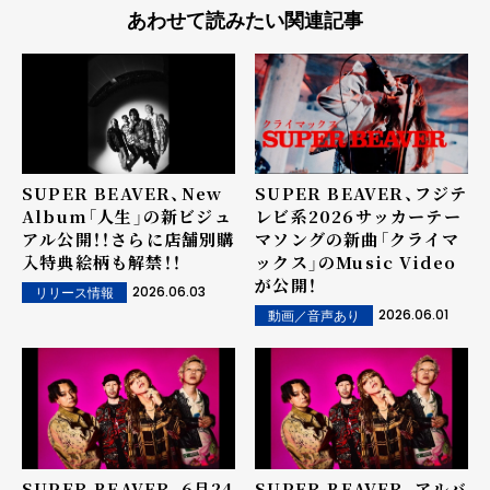
あわせて読みたい関連記事
SUPER BEAVER、New
SUPER BEAVER、フジテ
Album「人生」の新ビジュ
レビ系2026サッカーテー
アル公開！！さらに店舗別購
マソングの新曲「クライマ
入特典絵柄も解禁！！
ックス」のMusic Video
が公開！
2026.06.03
リリース情報
2026.06.01
動画／音声あり
SUPER BEAVER、6月24
SUPER BEAVER、アルバ