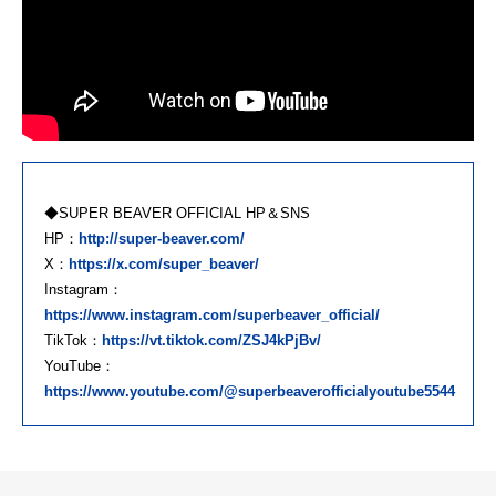
◆SUPER BEAVER OFFICIAL HP＆SNS
HP：
http://super-beaver.com/
X：
https://x.com/super_beaver/
Instagram：
https://www.instagram.com/superbeaver_official/
TikTok：
https://vt.tiktok.com/ZSJ4kPjBv/
YouTube：
https://www.youtube.com/@superbeaverofficialyoutube5544