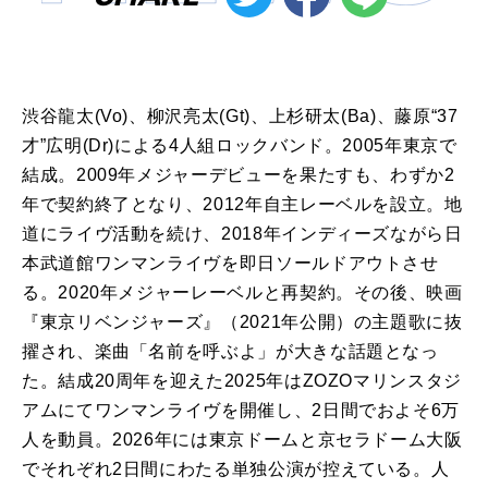
渋谷龍太(Vo)、柳沢亮太(Gt)、上杉研太(Ba)、藤原“37
才”広明(Dr)による4人組ロックバンド。2005年東京で
結成。2009年メジャーデビューを果たすも、わずか2
年で契約終了となり、2012年自主レーベルを設立。地
道にライヴ活動を続け、2018年インディーズながら日
本武道館ワンマンライヴを即日ソールドアウトさせ
る。2020年メジャーレーベルと再契約。その後、映画
『東京リベンジャーズ』（2021年公開）の主題歌に抜
擢され、楽曲「名前を呼ぶよ」が大きな話題となっ
た。結成20周年を迎えた2025年はZOZOマリンスタジ
アムにてワンマンライヴを開催し、2日間でおよそ6万
人を動員。2026年には東京ドームと京セラドーム大阪
でそれぞれ2日間にわたる単独公演が控えている。人