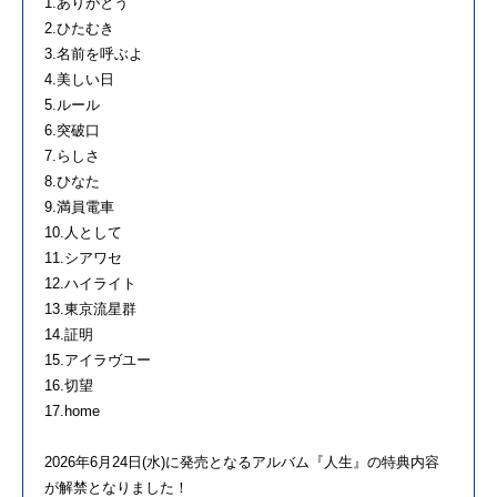
1.ありがとう
2.ひたむき
3.名前を呼ぶよ
4.美しい日
5.ルール
6.突破口
7.らしさ
8.ひなた
9.満員電車
10.人として
11.シアワセ
12.ハイライト
13.東京流星群
14.証明
15.アイラヴユー
16.切望
17.home
2026年6月24日(水)に発売となるアルバム『人生』の特典内容
が解禁となりました！