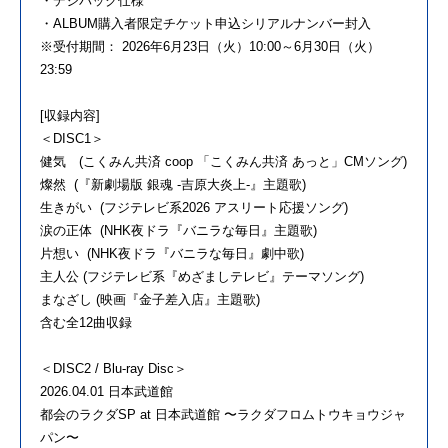
・デジパック仕様
・ALBUM購入者限定チケット申込シリアルナンバー封入
※受付期間： 2026年6月23日（火）10:00～6月30日（火）
23:59
[収録内容]
＜DISC1＞
健気 (こくみん共済 coop 「こくみん共済 あっと」CMソング)
燦然 (『新劇場版 銀魂 -吉原大炎上-』主題歌)
生きがい (フジテレビ系2026 アスリート応援ソング)
涙の正体 (NHK夜ドラ『バニラな毎日』主題歌)
片想い (NHK夜ドラ『バニラな毎日』劇中歌)
主人公 (フジテレビ系『めざましテレビ』テーマソング)
まなざし (映画『金子差入店』主題歌)
含む全12曲収録
＜DISC2 / Blu-ray Disc＞
2026.04.01 日本武道館
都会のラクダSP at 日本武道館 〜ラクダフロムトウキョウジャ
パン〜