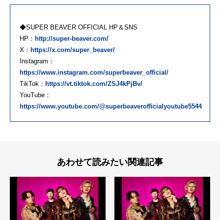
◆SUPER BEAVER OFFICIAL HP＆SNS
HP：
http://super-beaver.com/
X：
https://x.com/super_beaver/
Instagram：
https://www.instagram.com/superbeaver_official/
TikTok：
https://vt.tiktok.com/ZSJ4kPjBv/
YouTube：
https://www.youtube.com/@superbeaverofficialyoutube5544
あわせて読みたい関連記事