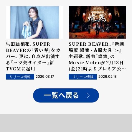
生田絵梨花、SUPER
SUPER BEAVER、『新劇
BEAVERの「青い春」をカ
場版 銀魂 -吉原大炎上-』
バー。更に、自身が出演す
主題歌、新曲「燦然」の
る「三ツ矢サイダー」新
Music Videoが2月13日
TVCMに起用
(金)21時よりプレミア公開
決定！
2026.03.17
2026.02.13
リリース情報
リリース情報
一覧へ戻る