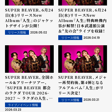
SUPER BEAVER、6月24
SUPER BEAVER、6月24
日(水)リリースNew
日(水)リリースNew
Album『人生』のジャケッ
Album『人生』特典映像内
トデザインが公開！
容が解禁！日本武道館公演
＆"友の会"ライブを収録！
2026.05.02
リリース情報
2026.04.19
リリース情報
SUPER BEAVER、全国ホ
SUPER BEAVER、メジャ
ール&アリーナツアー、
ー再契約後、第4弾となる
「SUPER BEAVER 都会
フルアルバム『人生』がリ
のラクダ TOUR 2026-
リース決定！
2027 〜 ラクダの人生、ゴ
2026.03.21
リリース情報
ーゴーゴー 〜」の開催が決
ライブ／イベント情報
定！！
2026.03.23