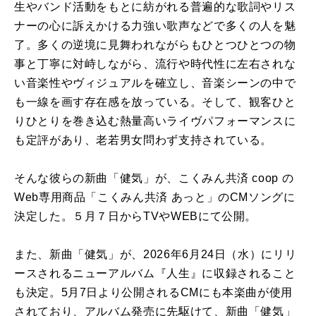
生やバンド活動をもとに紡がれる普遍的な歌詞やリス
ナーの心に訴えかける力強い歌声などで多くの人を魅
了。多くの逆境に見舞われながらもひとつひとつの物
事と丁寧に対峙しながら、流行や時代性に左右されな
い音楽性やヴィジュアルを確立し、音楽シーンの中で
も一線を画す存在感を放っている。そして、観客ひと
りひとりを巻き込む熱量高いライヴパフォーマンスに
も定評があり、老若男女問わず支持されている。
そんな彼らの新曲「健気」が、こくみん共済 coop の
Web専用商品「こくみん共済 あっと」のCMソングに
決定した。５月７日からTVやWEBにて公開。
また、新曲「健気」が、2026年6月24日（水）にリリ
ースされるニューアルバム『人生』に収録されること
も決定。5月7日より公開されるCMにも本楽曲が使用
されており、アルバム発売に先駆けて、新曲「健気」