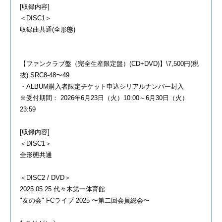
[収録内容]
＜DISC1＞
収録曲共通(全形態)
【ファンクラブ盤（完全生産限定盤）(CD+DVD)】\7,500円(税
抜) SRC8-48〜49
・ALBUM購入者限定チケット申込シリアルナンバー封入
※受付期間： 2026年6月23日（火）10:00～6月30日（火）
23:59
[収録内容]
＜DISC1＞
全形態共通
＜DISC2 / DVD＞
2025.05.25 代々木第一体育館
"友の会" FCライブ 2025 〜第二回会員総会〜