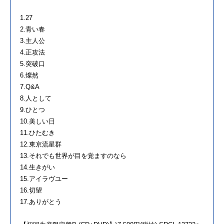
1.27
2.青い春
3.主人公
4.正攻法
5.突破口
6.燦然
7.Q&A
8.人として
9.ひとつ
10.美しい日
11.ひたむき
12.東京流星群
13.それでも世界が目を覚ますのなら
14.生きがい
15.アイラヴユー
16.切望
17.ありがとう