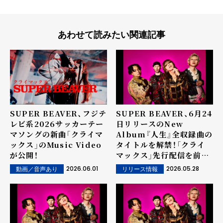
あわせて読みたい関連記事
SUPER BEAVER、フジテ
SUPER BEAVER、6月24
レビ系2026サッカーテー
日リリースのNew
マソングの新曲「クライマ
Album『人生』全収録曲の
ックス」のMusic Video
タイトルを解禁！「クライ
が公開！
マックス」先行配信を前
に、アルバム全貌が明らか
2026.06.01
2026.05.28
動画／音声あり
リリース情報
に！