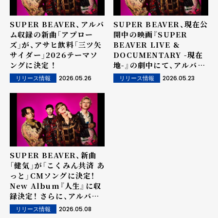
SUPER BEAVER、アルバ
SUPER BEAVER、現在公
ム収録の新曲「アプロー
開中の映画『SUPER
ズ」が、アサヒ飲料「三ツ矢
BEAVER LIVE &
サイダー」2026テーマソ
DOCUMENTARY -現在
ングに決定 ！
地-』の劇中にて、アルバム
『人生』収録の新曲「告白」
2026.05.26
2026.05.23
リリース情報
リリース情報
が使用されていることが明
らかに！
SUPER BEAVER、新曲
「健気」が「こくみん共済 あ
っと」CMソングに決定！
New Album『人生』に収
録決定！ さらに、アルバム
曲順が一部解禁！
2026.05.08
リリース情報