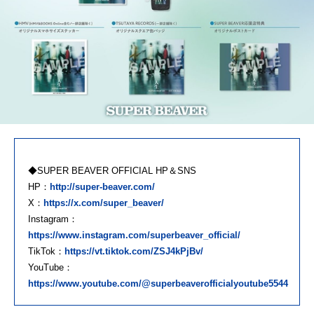
◆SUPER BEAVER OFFICIAL HP＆SNS
HP：
http://super-beaver.com/
X：
https://x.com/super_beaver/
Instagram：
https://www.instagram.com/superbeaver_official/
TikTok：
https://vt.tiktok.com/ZSJ4kPjBv/
YouTube：
https://www.youtube.com/@superbeaverofficialyoutube5544