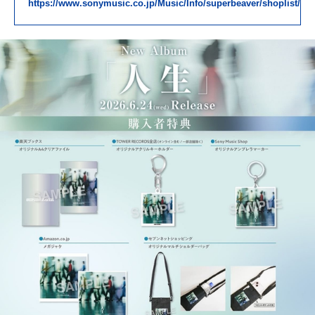
https://www.sonymusic.co.jp/Music/Info/superbeaver/shoplist/260