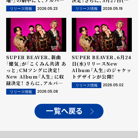
地-』の劇中にて、アルバム
決定！さらに、5月27日(水)
『人生』収録の新曲「告白」
より「クライマックス」先
2026.05.23
2026.05.19
リリース情報
リリース情報
が使用されていることが明
行配信も決定！
らかに！
SUPER BEAVER、新曲
SUPER BEAVER、6月24
「健気」が「こくみん共済 あ
日(水)リリースNew
っと」CMソングに決定！
Album『人生』のジャケッ
New Album『人生』に収
トデザインが公開！
録決定！ さらに、アルバム
2026.05.02
リリース情報
曲順が一部解禁！
2026.05.08
リリース情報
一覧へ戻る