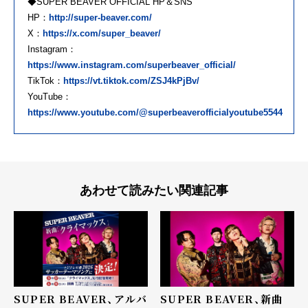
◆SUPER BEAVER OFFICIAL HP＆SNS
HP：
http://super-beaver.com/
X：
https://x.com/super_beaver/
Instagram：
https://www.instagram.com/superbeaver_official/
TikTok：
https://vt.tiktok.com/ZSJ4kPjBv/
YouTube：
https://www.youtube.com/@superbeaverofficialyoutube5544
あわせて読みたい関連記事
SUPER BEAVER、アルバ
SUPER BEAVER、新曲