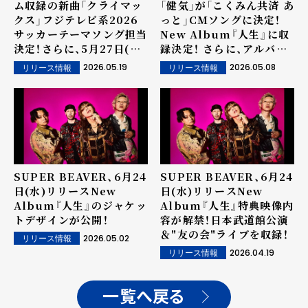
ム収録の新曲「クライマッ
「健気」が「こくみん共済 あ
クス」フジテレビ系2026
っと」CMソングに決定！
サッカーテーマソング担当
New Album『人生』に収
決定！さらに、5月27日(水)
録決定！ さらに、アルバム
より「クライマックス」先
曲順が一部解禁！
2026.05.19
2026.05.08
リリース情報
リリース情報
行配信も決定！
SUPER BEAVER、6月24
SUPER BEAVER、6月24
日(水)リリースNew
日(水)リリースNew
Album『人生』のジャケッ
Album『人生』特典映像内
トデザインが公開！
容が解禁！日本武道館公演
＆"友の会"ライブを収録！
2026.05.02
リリース情報
2026.04.19
リリース情報
一覧へ戻る