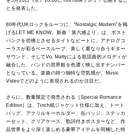
を5月20日（水）20:00にYouTubeプレミア公開するこ
とを発表した。
80年代UKロックをルーツに、“Nostalgic Modern”を掲
げるLET ME KNOW。新曲「第六感より」は、ポスト
パンクを彷彿とさせるタイトなビートに、アナログコ
ーラスが彩るベースループ、美しく重なり合うギター
サウンド、そしてVo. Mattyによる歌謡曲的メロディが
融合した、バンドの世界観を色濃く映し出すナンバー
となっている。楽曲の持つ独特な空気感が、Music
Videoでどのように表現されるのか注目だ。
さらに、数量限定で発売される［Special Romance
Edition］は、7inch紙ジャケット仕様に加え、トート
バッグ、アクリルキーホルダー、缶バッジ、ステッカ
ーセット、クリアケース、歌詞付きポスターなど、作
品世界をより深く楽しめる豪華アイテムを同梱した特