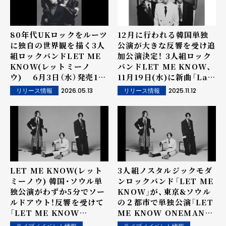
80年代UKロックをルーツ
12月に行われる韓国単独
に独自の世界観を描く3人
公演が大きな反響を受け追
組ロックバンドLET ME
加公演決定！ 3人組ロック
KNOW(レットミーノ
バンドLET ME KNOW、
ウ) 6月3日（水）発売1st
11月19日(水)に新曲「Law
FULL ALBUM『Still
of Luv」配信リリース！
2026.05.13
2025.11.12
リリース情報
リリース情報
Romance』より新曲「第
六感より」を先行配信決
定！
LET ME KNOW(レット
3人組ノスタルジックモダ
ミーノウ) 韓国・ソウル単
ンロックバンド「LET ME
独公演がわずか5分でソー
KNOW」が、東京&ソウル
ルドアウト！反響を受けて
の２都市で単独公演「LET
「LET ME KNOW
ME KNOW ONEMAN
ONEMAN LIVE -
LIVE - SCENE_2526 -」