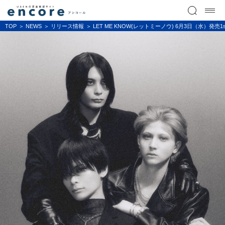
TOP
NEWS
リリース情報
LET ME KNOW(レットミーノウ) 6月3日（水）発売1st