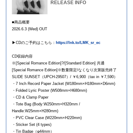
RELEASE INFO
■商品概要
2026.6.3 (Wed) OUT
▶︎CDのご予約はこちら：
https://lnk.to/LMK_sr_ec
CD収録内容
※[Special Romance Edition]?/[Standard Edition] 共通
[Special Romance Edition]※数量限定/なくなり次第販売終了
SLIDE SUNSET（UPCH-29507）/ ￥6,900（tax in ￥7,590）
・7 Inch Record Paper Jacket (W180mm×H180mm×D6mm)
・Folded Lyric Poster (W508mm×H680mm)
・CD & Clamp Paper
・Tote Bag (Body:W250mm×H320mm /
Handle:W25mm×H280mm)
・PVC Clear Case (W220mm×H220mm)
・Sticker Set (4 types)
・Tin Badge（φ44mm）