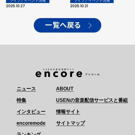
ライブ／イベント情報
ライブ／イベント情報
SCENE_2526 -」ソウル
開催を発表！今年7月に行
2025.10.27
2025.10.21
追加公演の開催が決定！
われたソウル公演より
「Sentimental Night
Dive」のライブ映像を公
一覧へ戻る
開！
ニュース
ABOUT
特集
USENの音楽配信サービスと番組
インタビュー
情報サイト
encoremode
サイトマップ
ランキング