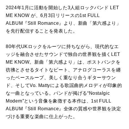
2024年1月に活動を開始した3人組ロックバンド LET
ME KNOW が、6月3日リリースの1st FULL
ALBUM『Still Romance』より、新曲「第六感より」
を先行配信することを発表した。
80年代UKロックをルーツに持ちながら、現代的なエ
ッジを融合させたサウンドで独自の世界観を描くLET
ME KNOW。新曲「第六感より」は、ポストパンクを
彷彿とさせるタイトなビート、アナログコーラスを纏
ったベースループ、美しく重なり合うギターサウン
ド、そしてVo. Mattyによる歌謡曲的メロディが印象的
な一曲となっている。バンドが掲げる“Nostalgic
Modern”という音像を象徴する本作は、1st FULL
ALBUM『Still Romance』全体の質感や世界観を決定
づける重要な楽曲に仕上がった。