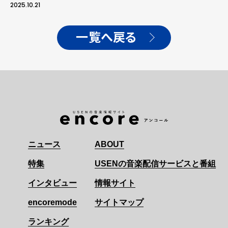
開催を発表！今年7月に行
2025.10.21
われたソウル公演より
「Sentimental Night
Dive」のライブ映像を公
一覧へ戻る
開！
ニュース
ABOUT
特集
USENの音楽配信サービスと番組
インタビュー
情報サイト
encoremode
サイトマップ
ランキング