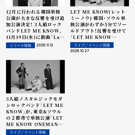
12月に行われる韓国単独
LET ME KNOW(レット
公演が大きな反響を受け追
ミーノウ) 韓国・ソウル単
加公演決定！ 3人組ロック
独公演がわずか5分でソー
バンドLET ME KNOW、
ルドアウト！反響を受けて
11月19日(水)に新曲「Law
「LET ME KNOW
of Luv」配信リリース！
ONEMAN LIVE -
2025.11.12
ライブ／イベント情報
リリース情報
SCENE_2526 -」ソウル
2025.10.27
追加公演の開催が決定！
3人組ノスタルジックモダ
ンロックバンド「LET ME
KNOW」が、東京&ソウル
の２都市で単独公演「LET
ME KNOW ONEMAN
LIVE - SCENE_2526 -」
ライブ／イベント情報